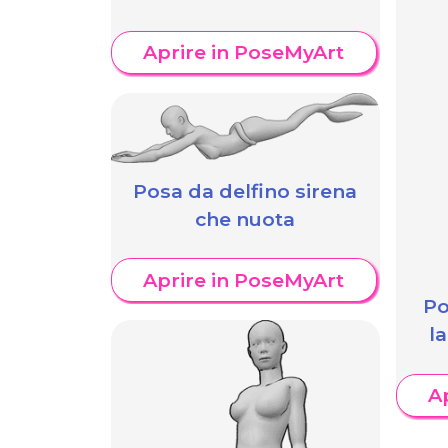
Aprire in PoseMyArt
Posa da delfino sirena
che nuota
Aprire in PoseMyArt
Po
l
A