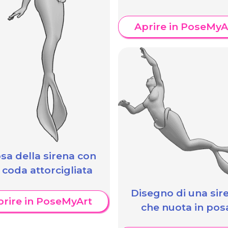
Aprire in PoseMyA
sa della sirena con
a coda attorcigliata
Disegno di una sir
prire in PoseMyArt
che nuota in pos