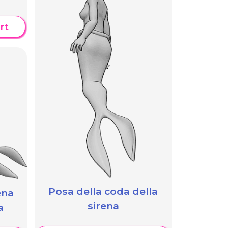
rt
Posa della coda della
ena
sirena
a