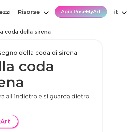
ezzi
Risorse
it
Apra PoseMyArt
a coda della sirena
isegno della coda di sirena
lla coda
rena
a all'indietro e si guarda dietro
yArt