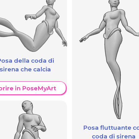
osa della coda di
sirena che calcia
prire in PoseMyArt
Posa fluttuante c
coda di sirena