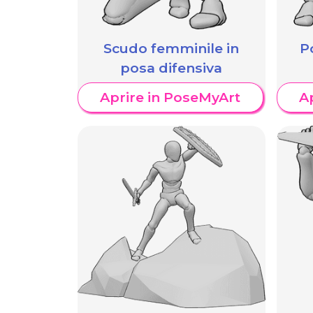
Scudo femminile in
P
posa difensiva
Aprire in PoseMyArt
A