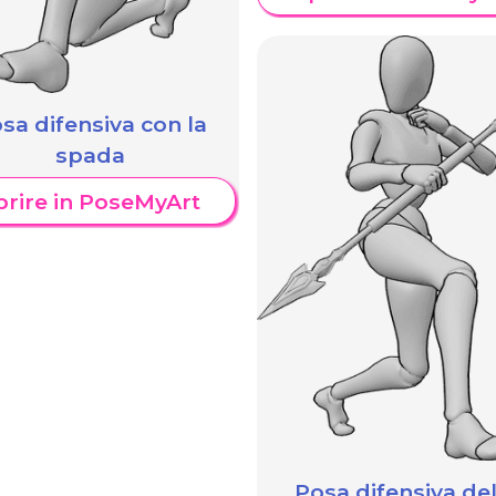
sa difensiva con la
spada
prire in PoseMyArt
Posa difensiva del