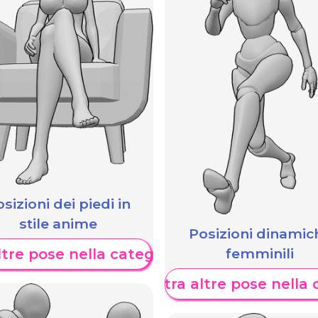
sizioni dei piedi in
stile anime
Posizioni dinamic
femminili
tre pose nella categoria
Mostra altre pose nella 