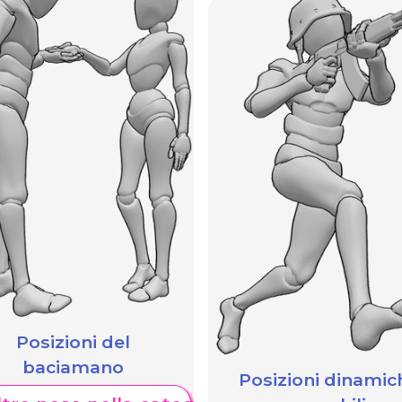
Posizioni del
baciamano
Posizioni dinamic