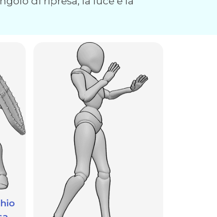
golo di ripresa, la luce e la
hio
sa