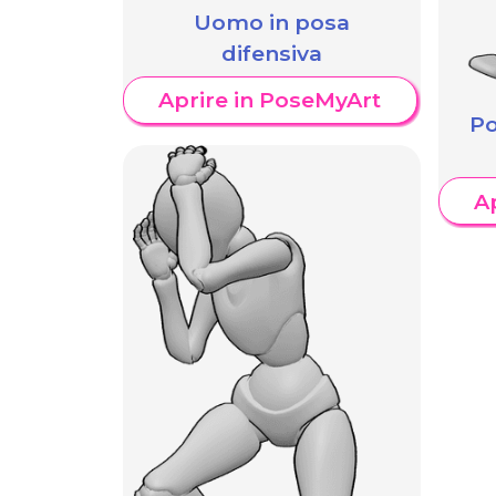
Uomo in posa
difensiva
Aprire in PoseMyArt
Po
A