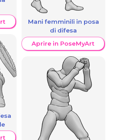
rt
Mani femminili in posa
di difesa
Aprire in PoseMyArt
fesa
le
rt