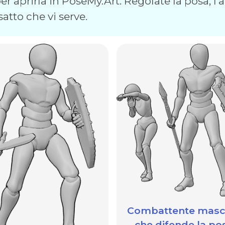
r aprirla in PoseMy.Art. Regolate la posa, l'an
satto che vi serve.
Combattente masc
che difende la po