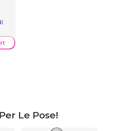
di
rt
Per Le Pose!