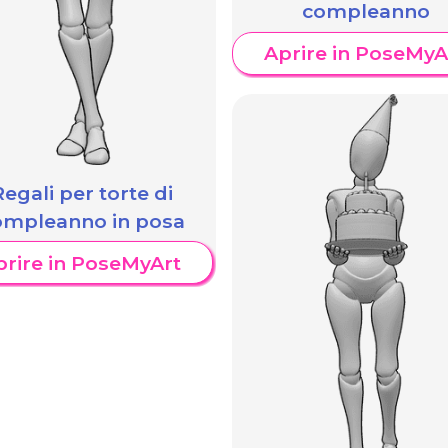
compleanno
Aprire in PoseMyA
Regali per torte di
ompleanno in posa
prire in PoseMyArt