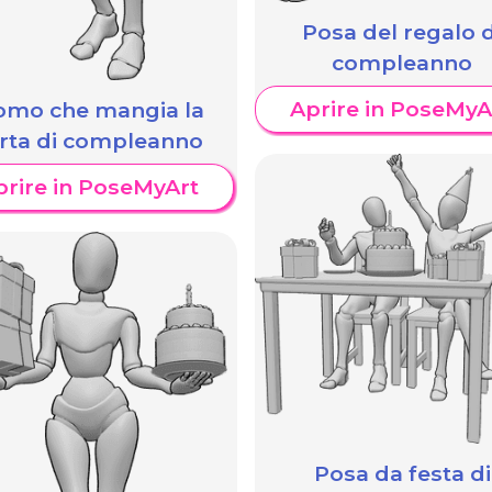
Posa del regalo d
compleanno
Aprire in PoseMyA
omo che mangia la
orta di compleanno
prire in PoseMyArt
Posa da festa di