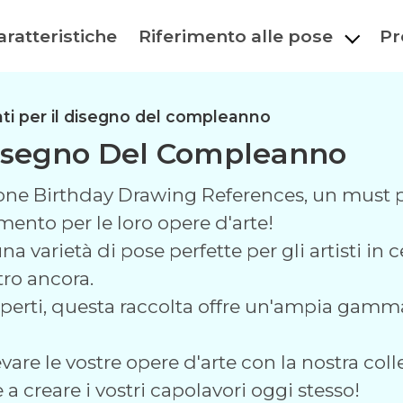
aratteristiche
Riferimento alle pose
Pr
nti per il disegno del compleanno
 Disegno Del Compleanno
one Birthday Drawing References, un must per 
mento per le loro opere d'arte!
arietà di pose perfette per gli artisti in ce
ltro ancora.
esperti, questa raccolta offre un'ampia gamma d
are le vostre opere d'arte con la nostra colle
a creare i vostri capolavori oggi stesso!