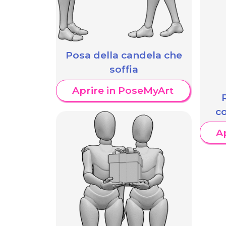
Posa della candela che
soffia
Aprire in PoseMyArt
c
A