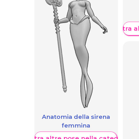
Mostra al
Anatomia della sirena
femmina
Mostra altre pose nella categoria