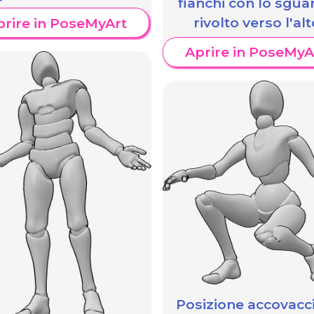
fianchi con lo sgua
rivolto verso l'alt
prire in PoseMyArt
Aprire in PoseMyA
Posizione accovacc