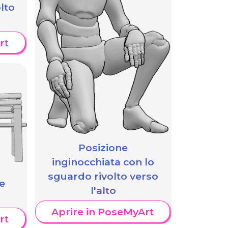
lto
rt
Posizione
inginocchiata con lo
sguardo rivolto verso
e
l'alto
Aprire in PoseMyArt
rt