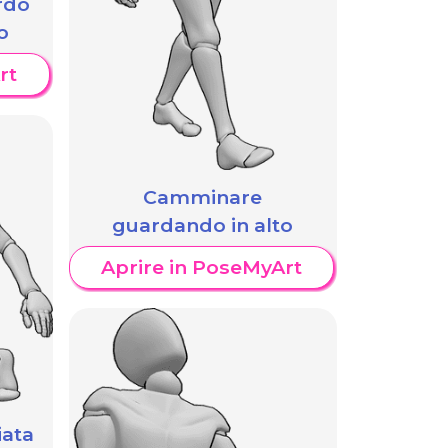
rdo
o
rt
Camminare
guardando in alto
Aprire in PoseMyArt
iata