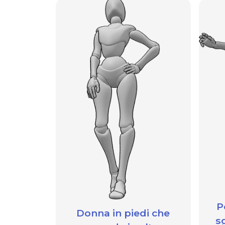
P
Donna in piedi che
s