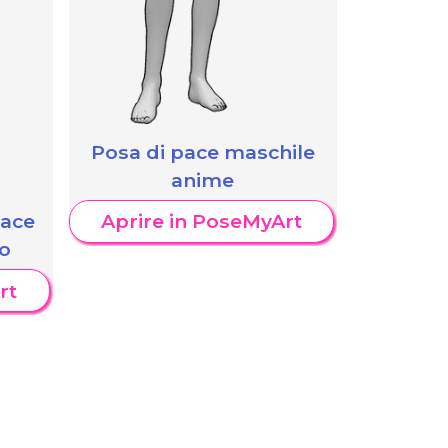
Posa di pace maschile
anime
pace
Aprire in PoseMyArt
o
rt