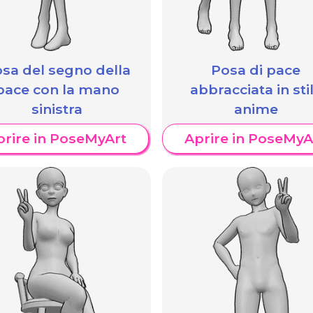
sa del segno della
Posa di pace
pace con la mano
abbracciata in sti
sinistra
anime
prire in PoseMyArt
Aprire in PoseMyA