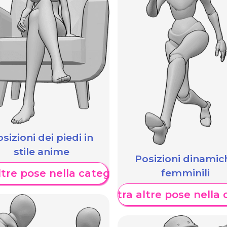
sizioni dei piedi in
stile anime
Posizioni dinamic
femminili
tre pose nella categoria
Mostra altre pose nella 