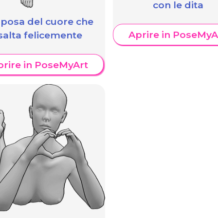
con le dita
 posa del cuore che
Aprire in PoseMyA
salta felicemente
prire in PoseMyArt