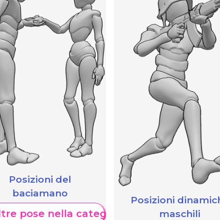
Posizioni del
baciamano
Posizioni dinamic
maschili
tre pose nella categoria