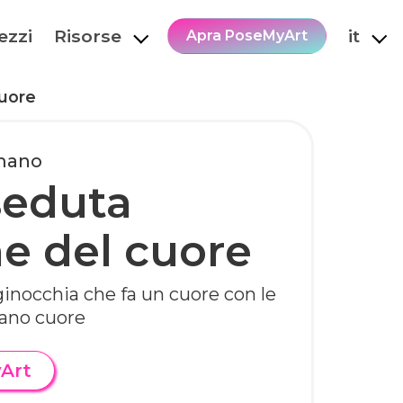
ezzi
Risorse
it
Apra PoseMyArt
uore
-mano
seduta
ne del cuore
inocchia che fa un cuore con le
ano cuore
yArt