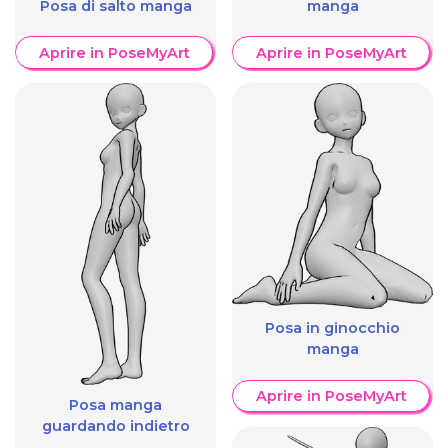
Posa di salto manga
manga
Aprire in PoseMyArt
Aprire in PoseMyArt
Posa in ginocchio
manga
Aprire in PoseMyArt
Posa manga
guardando indietro