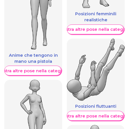
Posizioni femminili
realistiche
Mostra altre pose nella categor
Anime che tengono in
mano una pistola
ostra altre pose nella categoria
Posizioni fluttuanti
Mostra altre pose nella categor