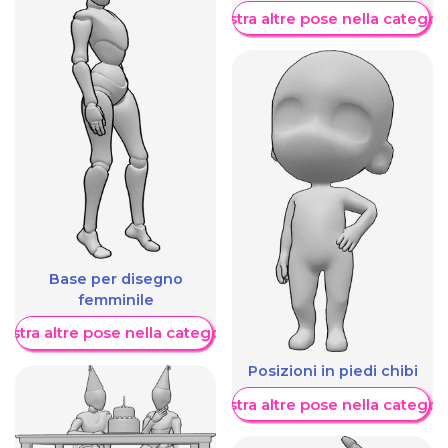
Mostra altre pose nella categor
Base per disegno
femminile
ostra altre pose nella categoria
Posizioni in piedi chibi
Mostra altre pose nella categor