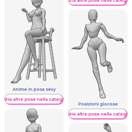
Mostra altre pose nella categor
Anime in posa sexy
ostra altre pose nella categoria
Posizioni giocose
Mostra altre pose nella categor