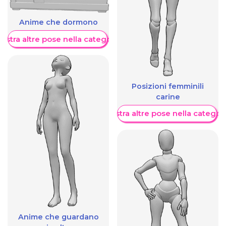
Anime che dormono
ostra altre pose nella categoria
Posizioni femminili
carine
Mostra altre pose nella categor
Anime che guardano