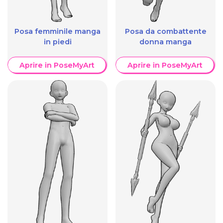
Posa femminile manga
Posa da combattente
in piedi
donna manga
Aprire in PoseMyArt
Aprire in PoseMyArt