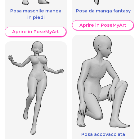
Posa maschile manga
Posa da manga fantasy
in piedi
Aprire in PoseMyArt
Aprire in PoseMyArt
Posa accovacciata