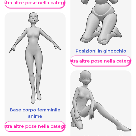
ostra altre pose nella categoria
Posizioni in ginocchio
Mostra altre pose nella categor
Base corpo femminile
anime
ostra altre pose nella categoria