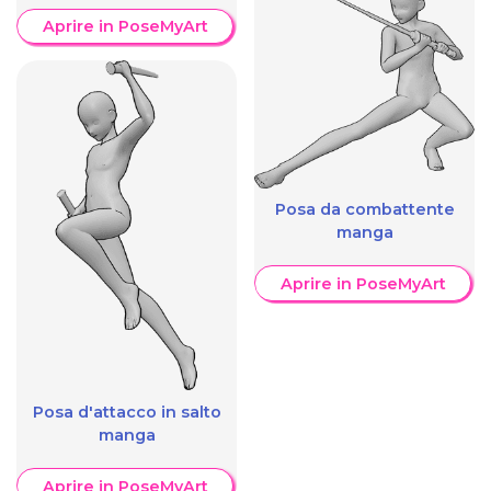
Aprire in PoseMyArt
Posa da combattente
manga
Aprire in PoseMyArt
Posa d'attacco in salto
manga
Aprire in PoseMyArt