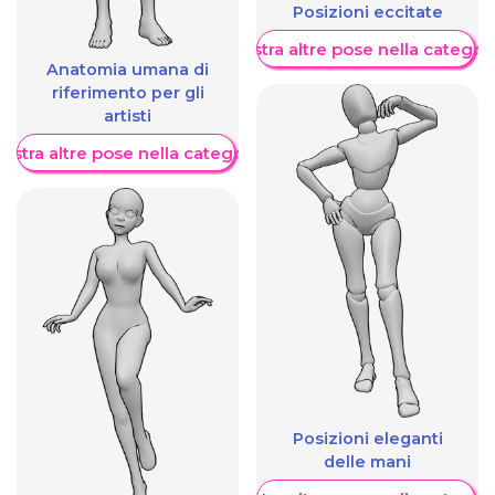
Posizioni eccitate
Mostra altre pose nella categor
Anatomia umana di
riferimento per gli
artisti
ostra altre pose nella categoria
Posizioni eleganti
delle mani