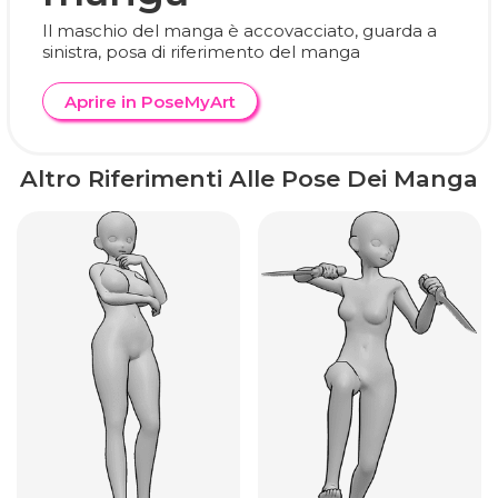
Il maschio del manga è accovacciato, guarda a
sinistra, posa di riferimento del manga
Aprire in PoseMyArt
Altro Riferimenti Alle Pose Dei Manga