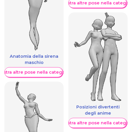
Mostra altre pose nella categor
Anatomia della sirena
maschio
ostra altre pose nella categoria
Posizioni divertenti
degli anime
Mostra altre pose nella categor