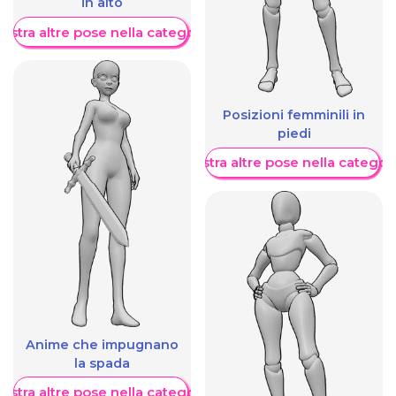
in alto
ostra altre pose nella categoria
Posizioni femminili in
piedi
Mostra altre pose nella categor
Anime che impugnano
la spada
ostra altre pose nella categoria