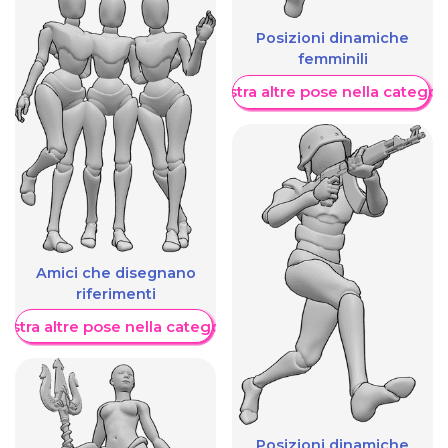
Posizioni dinamiche
femminili
Mostra altre pose nella categor
Amici che disegnano
riferimenti
ostra altre pose nella categoria
Posizioni dinamiche