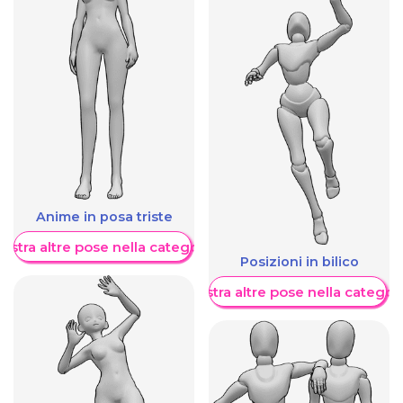
Anime in posa triste
ostra altre pose nella categoria
Posizioni in bilico
Mostra altre pose nella categor