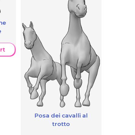
he
e
rt
Posa dei cavalli al
trotto