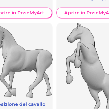
prire in PoseMyArt
Aprire in PoseMyA
sizione del cavallo