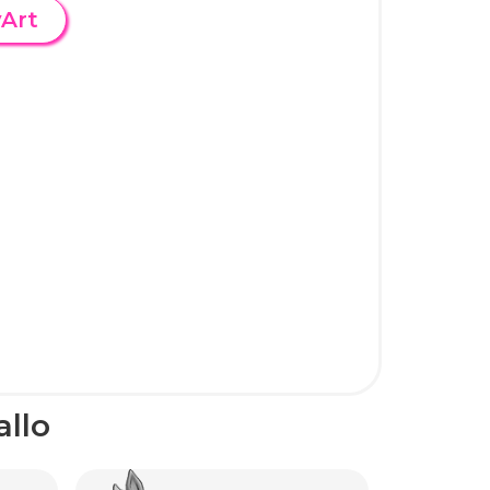
yArt
allo