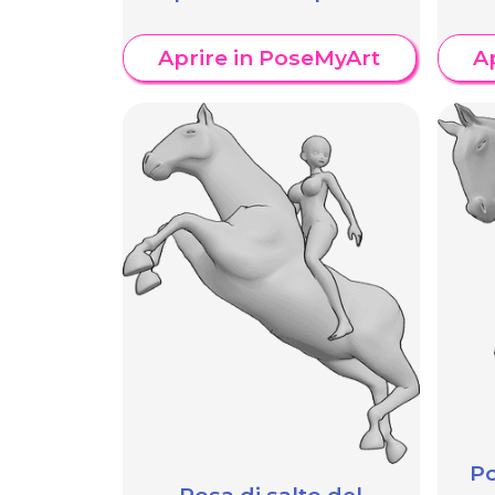
Aprire in PoseMyArt
A
Po
Posa di salto del