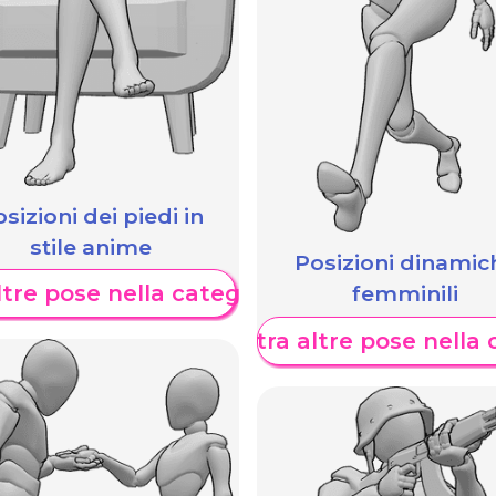
sizioni dei piedi in
stile anime
Posizioni dinamic
femminili
tre pose nella categoria
Mostra altre pose nella 