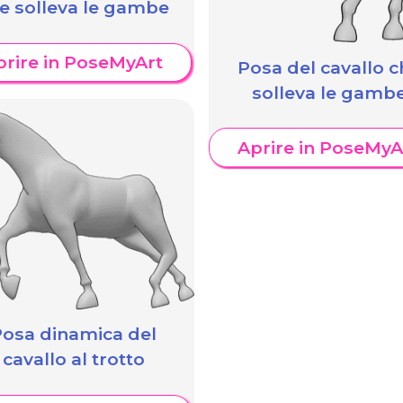
e solleva le gambe
prire in PoseMyArt
Posa del cavallo c
solleva le gamb
Aprire in PoseMyA
Posa dinamica del
cavallo al trotto