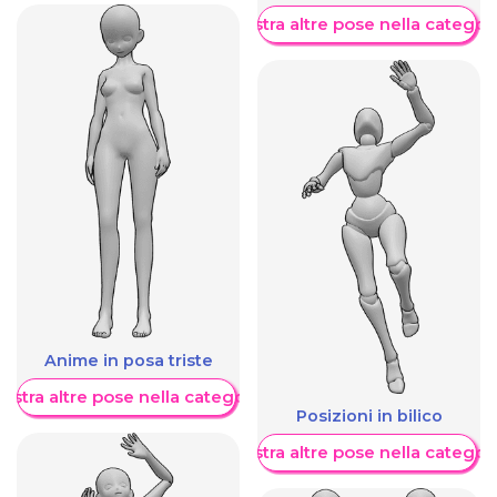
Mostra altre pose nella categor
Anime in posa triste
ostra altre pose nella categoria
Posizioni in bilico
Mostra altre pose nella categor