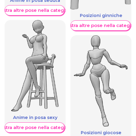
Anime in posa seduta
ostra altre pose nella categoria
Posizioni ginniche
Mostra altre pose nella categor
Anime in posa sexy
ostra altre pose nella categoria
Posizioni giocose