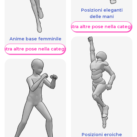
Posizioni eleganti
delle mani
Mostra altre pose nella categor
Anime base femminile
ostra altre pose nella categoria
Posizioni eroiche