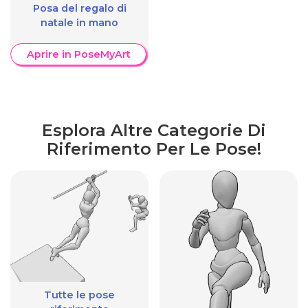
Posa del regalo di
natale in mano
Aprire in PoseMyArt
Esplora Altre Categorie Di
Riferimento Per Le Pose!
Tutte le pose