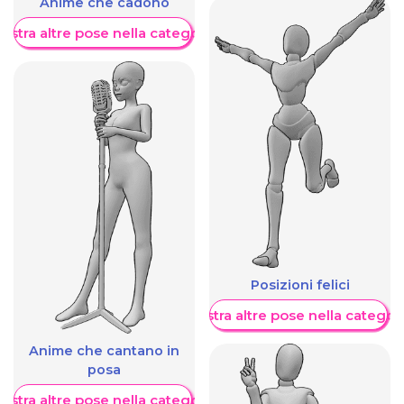
Anime che cadono
ostra altre pose nella categoria
Posizioni felici
Mostra altre pose nella categor
Anime che cantano in
posa
ostra altre pose nella categoria