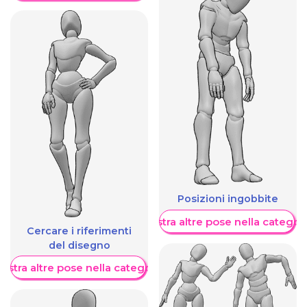
Posizioni ingobbite
Mostra altre pose nella categor
Cercare i riferimenti
del disegno
ostra altre pose nella categoria