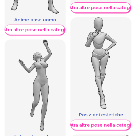
Mostra altre pose nella categor
Anime base uomo
ostra altre pose nella categoria
Posizioni estetiche
Mostra altre pose nella categor