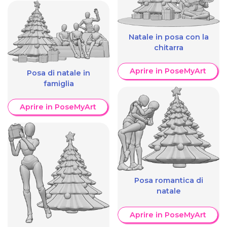
Natale in posa con la
chitarra
Aprire in PoseMyArt
Posa di natale in
famiglia
Aprire in PoseMyArt
Posa romantica di
natale
Aprire in PoseMyArt