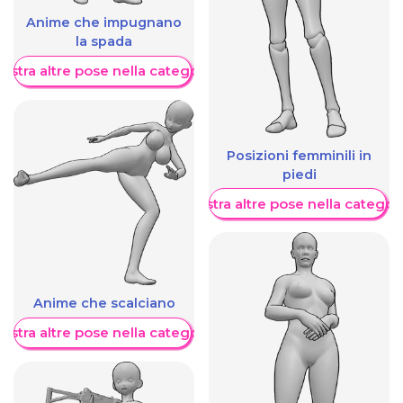
Anime che impugnano
la spada
ostra altre pose nella categoria
Posizioni femminili in
piedi
Mostra altre pose nella categor
Anime che scalciano
ostra altre pose nella categoria