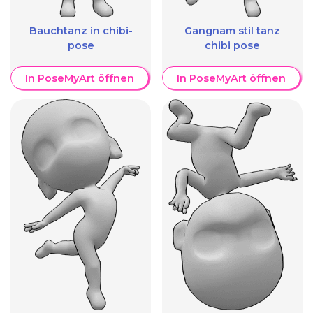
Bauchtanz in chibi-
Gangnam stil tanz
pose
chibi pose
In PoseMyArt öffnen
In PoseMyArt öffnen