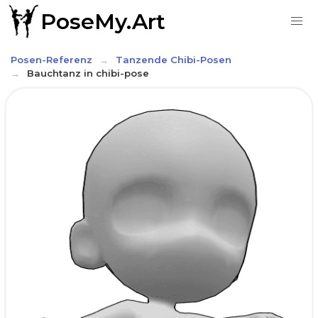
PoseMy.Art
Posen-Referenz
Tanzende Chibi-Posen
Bauchtanz in chibi-pose