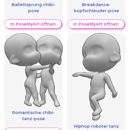
Ballettsprung chibi-
Breakdance-
pose
kopfschleuder-pose
In PoseMyArt öffnen
In PoseMyArt öffnen
Romantische chibi-
tanz-pose
Hiphop roboter tanz