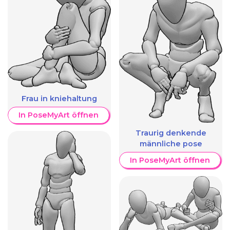
Frau in kniehaltung
In PoseMyArt öffnen
Traurig denkende
männliche pose
In PoseMyArt öffnen