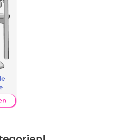
de
e
en
tegorien!