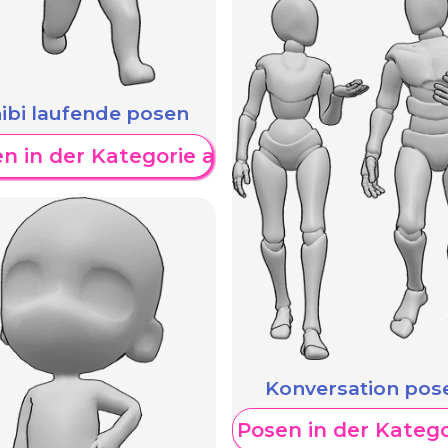
ibi laufende posen
n in der Kategorie anzeigen
W
en
Konversation pos
Weitere Posen in der Kateg