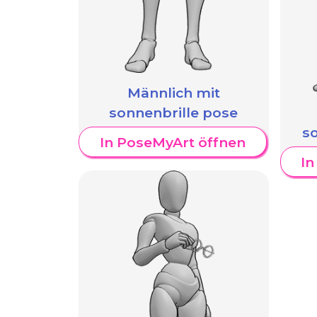
Männlich mit
sonnenbrille pose
so
In PoseMyArt öffnen
In