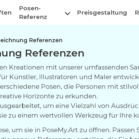
Posen-
ften
Preisgestaltung
R
Referenz
Zeichnung Referenzen
nung Referenzen
schen Kreationen mit unserer umfassenden 
für Künstler, Illustratoren und Maler entwic
 verschiedene Posen, die Personen mit stilv
reative Horizonte zu erkunden.
ausgearbeitet, um eine Vielzahl von Ausdrü
sie zu einem wertvollen Werkzeug für Ihre k
Pose, um sie in PoseMy.Art zu öffnen. Passen