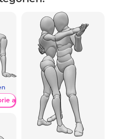
en
orie anzeigen