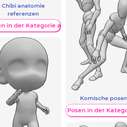
Chibi anatomie
referenzen
W
n in der Kategorie anzeigen
Komische pose
en
Weitere Posen in der Kateg