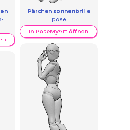
len
Pärchen sonnenbrille
n-
pose
In PoseMyArt öffnen
en