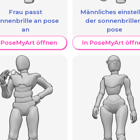
Frau passt
Männliches einstel
nnenbrille an pose
der sonnenbrille
an
pose
 PoseMyArt öffnen
In PoseMyArt öffn