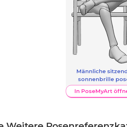
Männliche sitzen
sonnenbrille pos
In PoseMyArt öffn
 Weitere Posenreferenzka