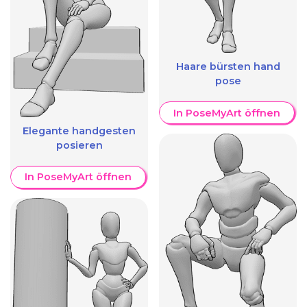
Haare bürsten hand
pose
In PoseMyArt öffnen
Elegante handgesten
posieren
In PoseMyArt öffnen