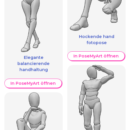
Hockende hand
fotopose
In PoseMyArt öffnen
Elegante
balancierende
handhaltung
In PoseMyArt öffnen