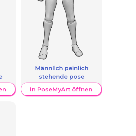
Männlich peinlich
e
stehende pose
en
In PoseMyArt öffnen