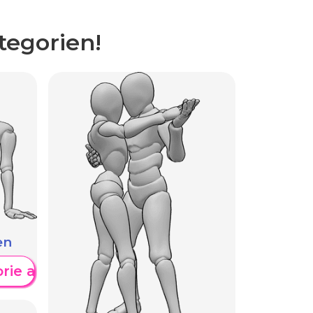
tegorien!
en
orie anzeigen