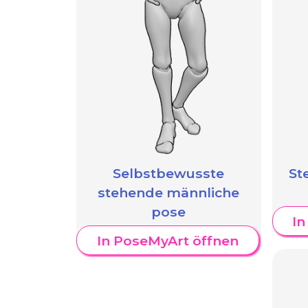
Selbstbewusste
St
stehende männliche
pose
In
In PoseMyArt öffnen