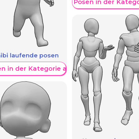
en
Weitere Posen in der Kateg
ibi laufende posen
n in der Kategorie anzeigen
W
en