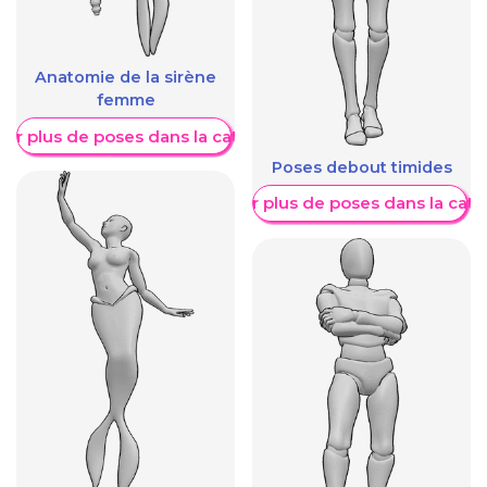
Anatomie de la sirène
femme
her plus de poses dans la catégorie
Poses debout timides
Afficher plus de poses dans la caté