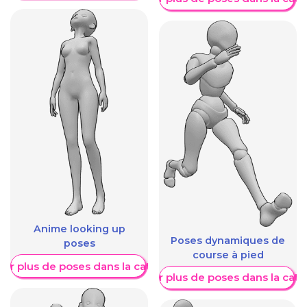
Anime looking up
Poses dynamiques de
poses
course à pied
her plus de poses dans la catégorie
Afficher plus de poses dans la caté