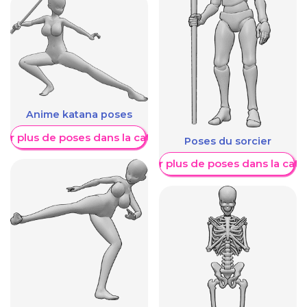
Anime katana poses
her plus de poses dans la catégorie
Poses du sorcier
Afficher plus de poses dans la caté