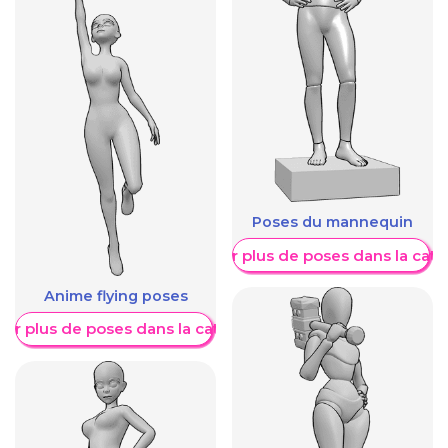
Poses du mannequin
Afficher plus de poses dans la caté
Anime flying poses
her plus de poses dans la catégorie