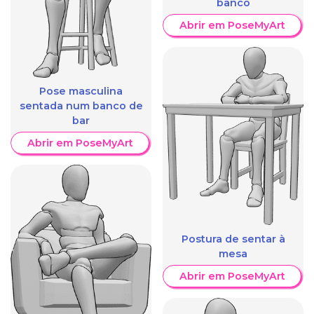
banco
Abrir em PoseMyArt
Pose masculina
sentada num banco de
bar
Abrir em PoseMyArt
Postura de sentar à
mesa
Abrir em PoseMyArt