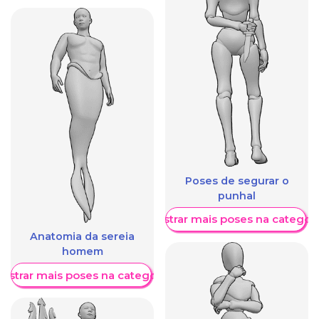
Poses de segurar o
punhal
Mostrar mais poses na categori
Anatomia da sereia
homem
ostrar mais poses na categoria