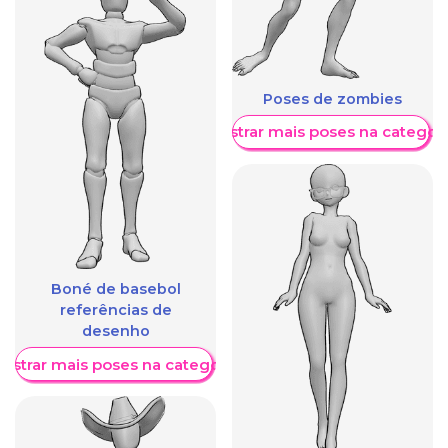
Poses de zombies
Mostrar mais poses na categori
Boné de basebol
referências de
desenho
ostrar mais poses na categoria