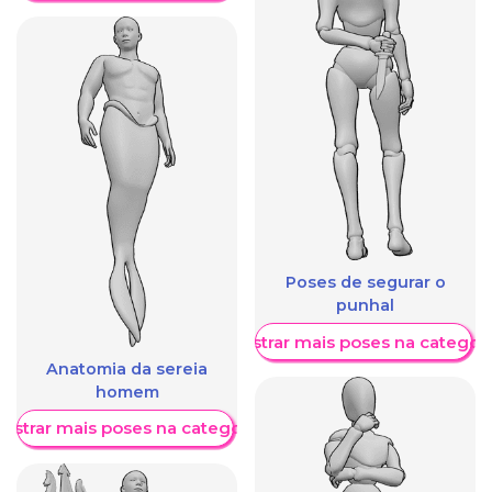
Poses de segurar o
punhal
Mostrar mais poses na categori
Anatomia da sereia
homem
ostrar mais poses na categoria