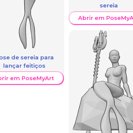
sereia
Abrir em PoseMyA
ose de sereia para
lançar feitiços
brir em PoseMyArt