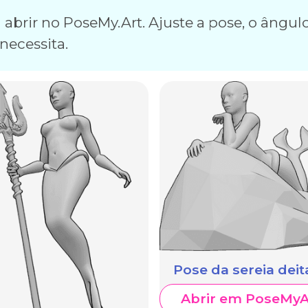
abrir no PoseMy.Art. Ajuste a pose, o ângulo
necessita.
Pose da sereia dei
Abrir em PoseMyA