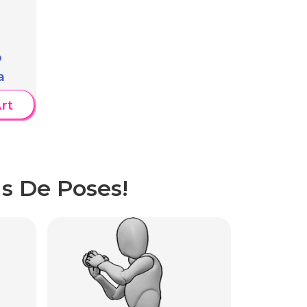
o
a
rt
s De Poses!