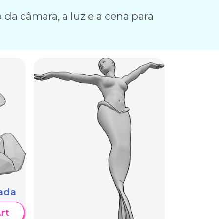
 da câmara, a luz e a cena para
tada
rt