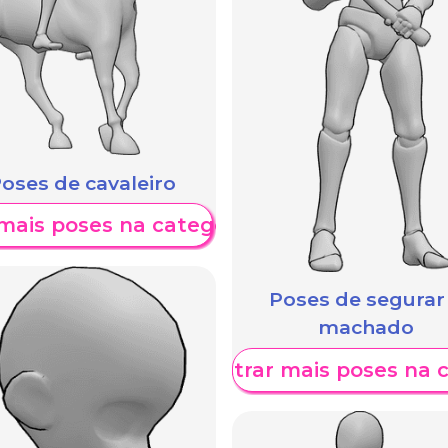
oses de cavaleiro
mais poses na categoria
Poses de segurar
machado
Mostrar mais poses na 