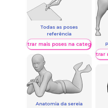
Todas as poses
referência
Mostrar mais poses na categoria
P
Mostrar 
Anatomia da sereia