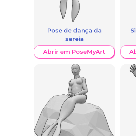
Pose de dança da
S
sereia
Abrir em PoseMyArt
A