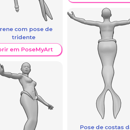
irene com pose de
tridente
brir em PoseMyArt
Pose de costas d