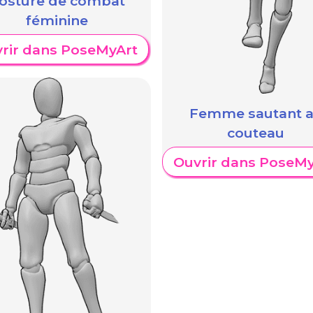
osture de combat
féminine
rir dans PoseMyArt
Femme sautant 
couteau
Ouvrir dans PoseMy