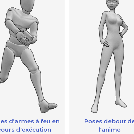
e
A
es d'armes à feu en
Poses debout d
cours d'exécution
l'anime