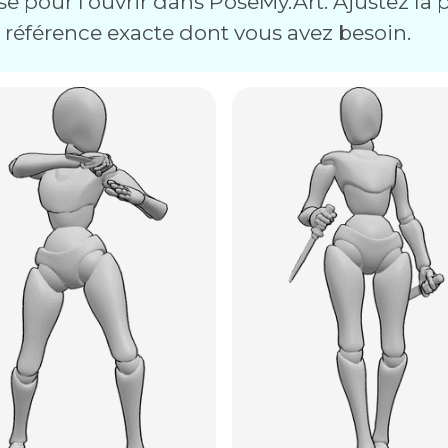
e pour l'ouvrir dans PoseMy.Art. Ajustez la p
a référence exacte dont vous avez besoin.