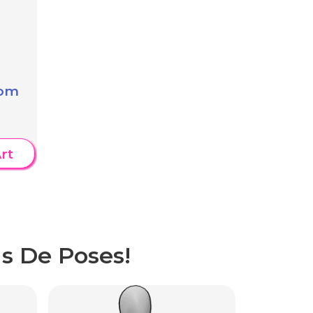
com
rt
s De Poses!