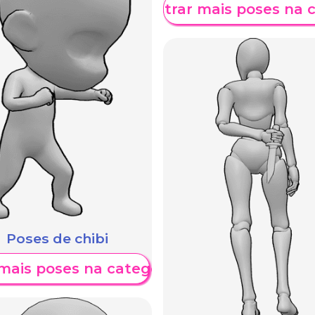
Mostrar mais poses na 
Poses de chibi
mais poses na categoria