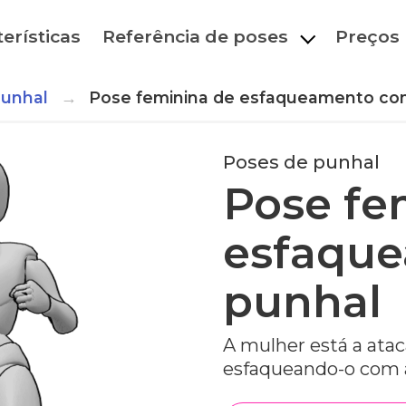
erísticas
Referência de poses
Preços
punhal
Pose feminina de esfaqueamento co
Poses de punhal
Pose fe
esfaqu
punhal
A mulher está a ata
esfaqueando-o com 