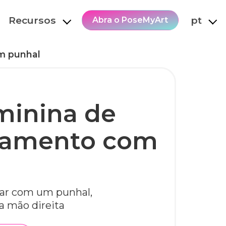
Recursos
pt
Abra o PoseMyArt
m punhal
minina de
eamento com
car com um punhal,
a mão direita