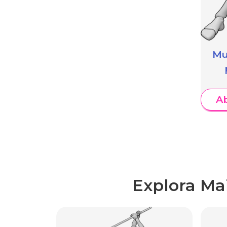
Mu
A
Explora Ma