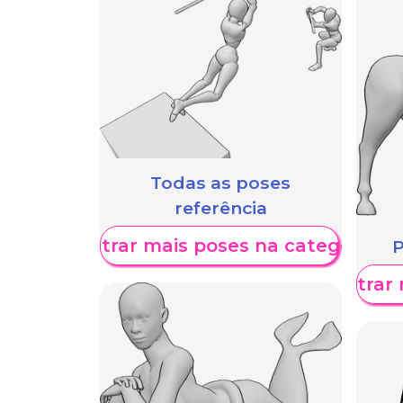
Todas as poses
referência
Mostrar mais poses na categoria
P
Mostrar 