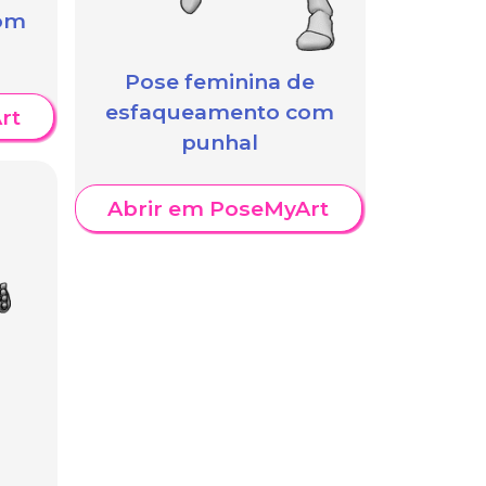
om
Pose feminina de
esfaqueamento com
rt
punhal
Abrir em PoseMyArt