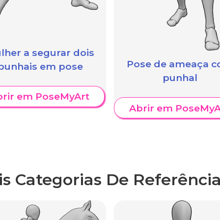
lher a segurar dois
Pose de ameaça 
punhais em pose
punhal
brir em PoseMyArt
Abrir em PoseMyA
is Categorias De Referência