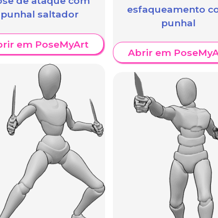
ose de ataque com
esfaqueamento c
punhal saltador
punhal
brir em PoseMyArt
Abrir em PoseMyA