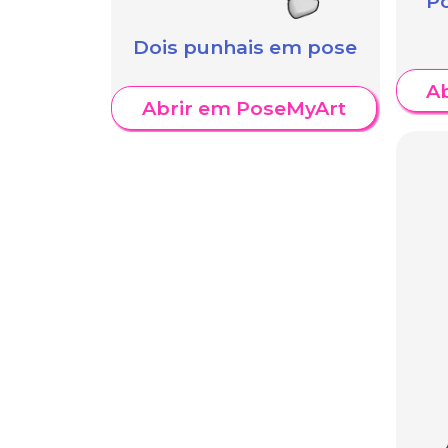
P
Dois punhais em pose
A
Abrir em PoseMyArt