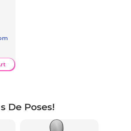
com
rt
s De Poses!