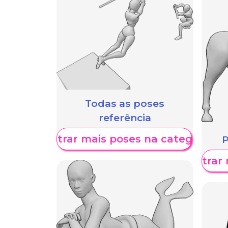
Todas as poses
referência
Mostrar mais poses na categoria
P
Mostrar 