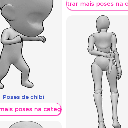
Mostrar mais poses na 
Poses de chibi
mais poses na categoria