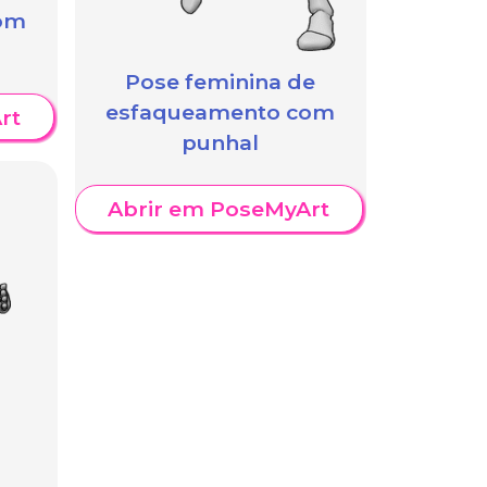
om
Pose feminina de
esfaqueamento com
rt
punhal
Abrir em PoseMyArt