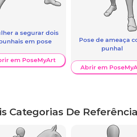
lher a segurar dois
Pose de ameaça 
punhais em pose
punhal
brir em PoseMyArt
Abrir em PoseMyA
is Categorias De Referência