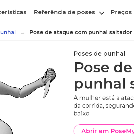
erísticas
Referência de poses
Preços
punhal
Pose de ataque com punhal saltador
Poses de punhal
Pose de
punhal 
A mulher está a atac
da corrida, segurand
baixo
Abrir em PoseM