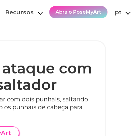
Recursos
pt
Abra o PoseMyArt
 ataque com
saltador
ar com dois punhais, saltando
o os punhais de cabeça para
yArt