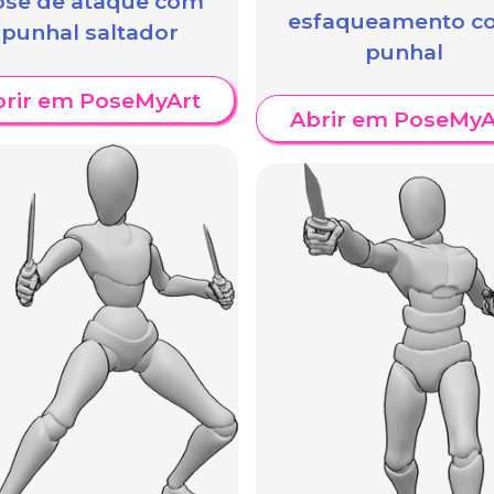
ose de ataque com
esfaqueamento c
punhal saltador
punhal
brir em PoseMyArt
Abrir em PoseMyA