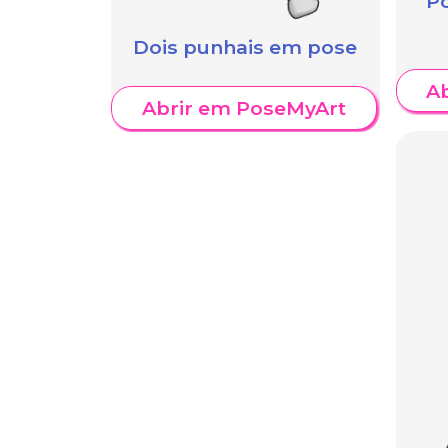
P
Dois punhais em pose
A
Abrir em PoseMyArt