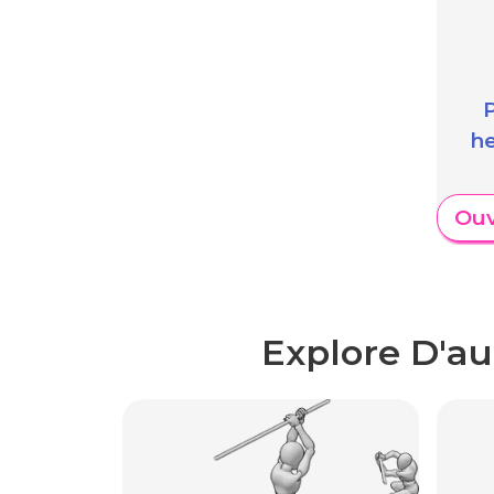
he
Ouv
Explore D'au