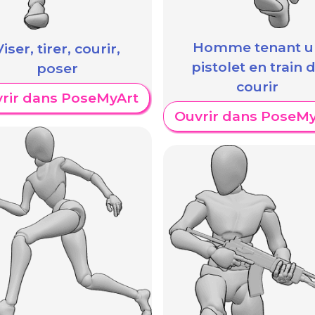
Homme tenant u
Viser, tirer, courir,
pistolet en train 
poser
courir
rir dans PoseMyArt
Ouvrir dans PoseMy