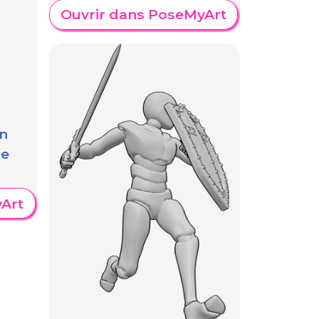
Ouvrir dans PoseMyArt
n
de
Art