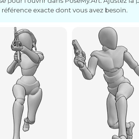
e pour l'ouvrir dans PoseMy.Art. Ajustez la p
a référence exacte dont vous avez besoin.