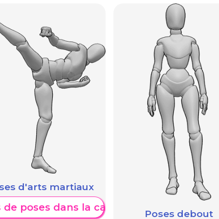
e
A
ses d'arts martiaux
e
s de poses dans la catégorie
Poses debout