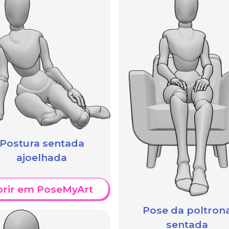
Postura sentada
ajoelhada
brir em PoseMyArt
Pose da poltron
sentada