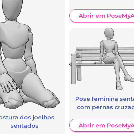
Abrir em PoseMyA
Pose feminina sen
com pernas cruza
ostura dos joelhos
Abrir em PoseMyA
sentados