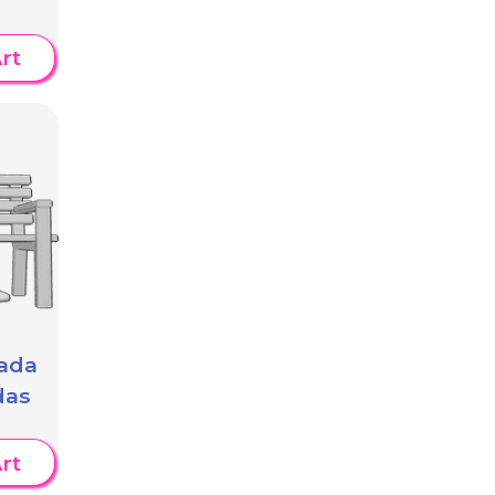
rt
tada
das
rt