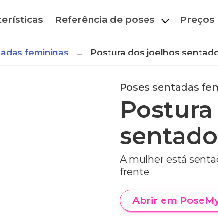
erísticas
Referência de poses
Preços
adas femininas
Postura dos joelhos sentad
Poses sentadas fe
Postura
sentado
A mulher está sentad
frente
Abrir em PoseM