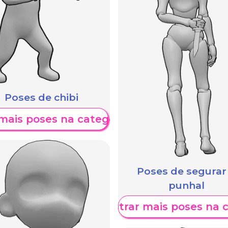
Poses de chibi
mais poses na categoria
Poses de segurar
punhal
Mostrar mais poses na 