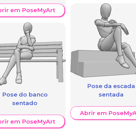
brir em PoseMyArt
Pose da escada
Pose do banco
sentada
sentado
Abrir em PoseMyA
brir em PoseMyArt