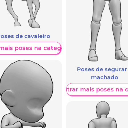
oses de cavaleiro
mais poses na categoria
Poses de segurar
machado
Mostrar mais poses na 