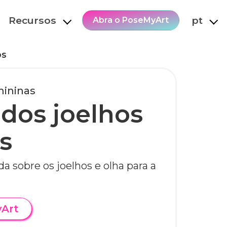
Recursos
pt
Abra o PoseMyArt
os
mininas
 dos joelhos
s
a sobre os joelhos e olha para a
yArt