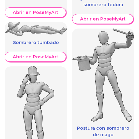
sombrero fedora
Abrir en PoseMyArt
Abrir en PoseMyArt
Sombrero tumbado
Abrir en PoseMyArt
Postura con sombrero
de mago