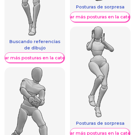
Posturas de sorpresa
Mostrar más posturas en la categ
Buscando referencias
de dibujo
trar más posturas en la categoría
Posturas de sorpresa
Mostrar más posturas en la categ