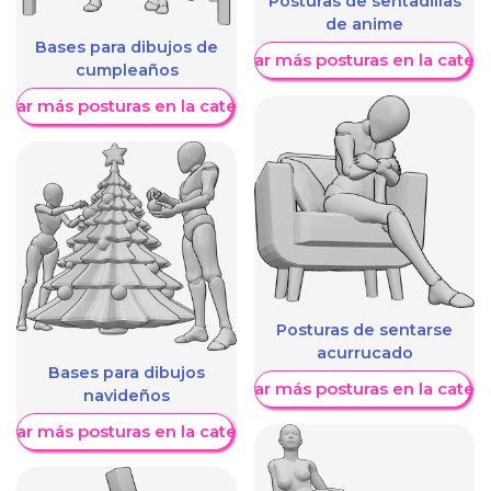
Posturas de sentadillas
de anime
Bases para dibujos de
Mostrar más posturas en la categ
cumpleaños
trar más posturas en la categoría
Posturas de sentarse
acurrucado
Bases para dibujos
Mostrar más posturas en la categ
navideños
trar más posturas en la categoría