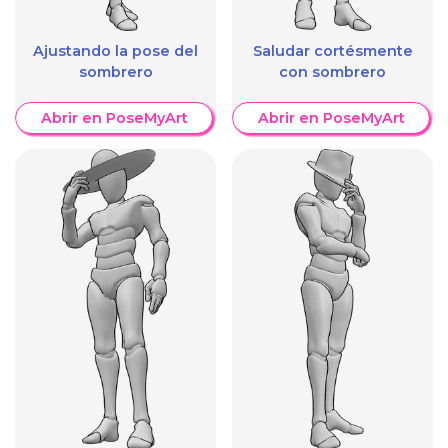
Ajustando la pose del
Saludar cortésmente
sombrero
con sombrero
Abrir en PoseMyArt
Abrir en PoseMyArt