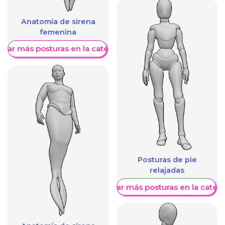
Anatomía de sirena
femenina
trar más posturas en la categoría
Posturas de pie
relajadas
Mostrar más posturas en la categ