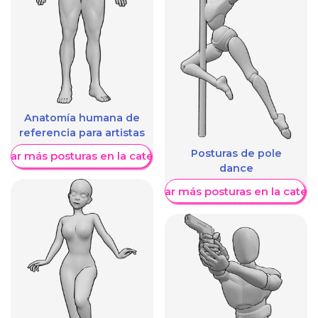
Anatomía humana de
referencia para artistas
Posturas de pole
trar más posturas en la categoría
dance
Mostrar más posturas en la categ