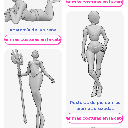
Mostrar más posturas en la categ
Anatomía de la sirena
trar más posturas en la categoría
Posturas de pie con las
piernas cruzadas
Mostrar más posturas en la categ