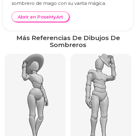
sombrero de mago con su varita mágica.
Abrir en PoseMyArt
Más Referencias De Dibujos De
Sombreros