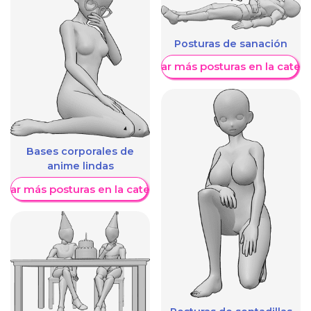
Posturas de sanación
Mostrar más posturas en la categ
Bases corporales de
anime lindas
trar más posturas en la categoría