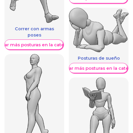
Correr con armas
poses
trar más posturas en la categoría
Posturas de sueño
Mostrar más posturas en la categ