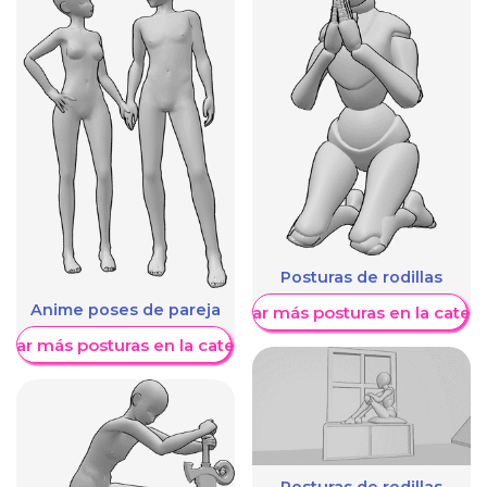
Posturas de rodillas
Anime poses de pareja
Mostrar más posturas en la categ
trar más posturas en la categoría
Posturas de rodillas