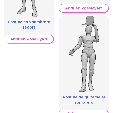
Abrir en PoseMyArt
Postura con sombrero
fedora
Abrir en PoseMyArt
Postura de quitarse el
sombrero