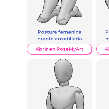
Postura femenina
P
orante arrodillada
m
Abrir en PoseMyArt
A