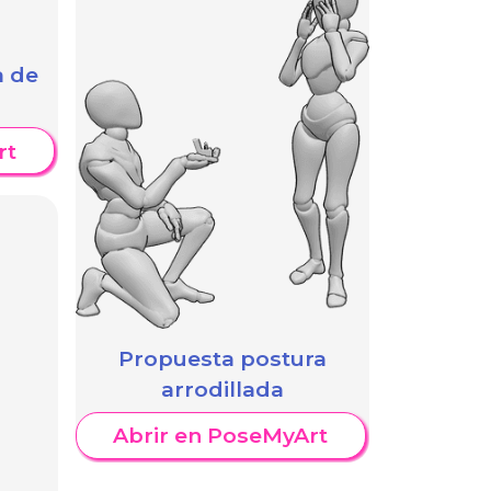
a de
rt
Propuesta postura
arrodillada
Abrir en PoseMyArt