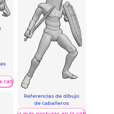
das
a categoría
Referencias de dibujo
de caballeros
Mostrar más posturas en la categoría