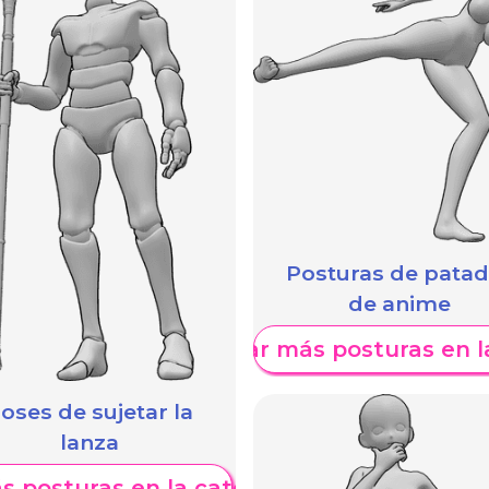
Posturas de pata
de anime
Mostrar más posturas en l
oses de sujetar la
lanza
s posturas en la categoría