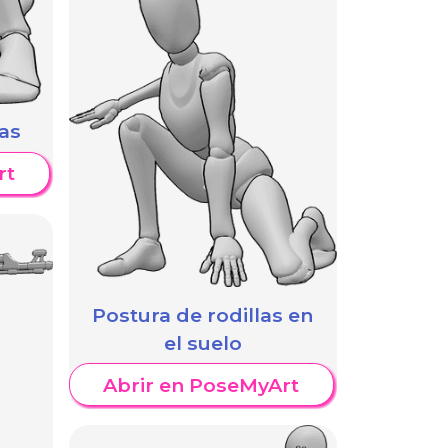
as
rt
Postura de rodillas en
el suelo
Abrir en PoseMyArt