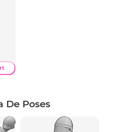
r
rt
a De Poses