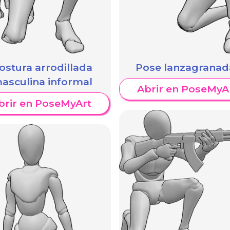
ostura arrodillada
Pose lanzagranad
asculina informal
Abrir en PoseMyA
brir en PoseMyArt