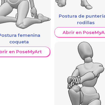
Postura de punterí
rodillas
Abrir en PoseMyA
Postura femenina
coqueta
brir en PoseMyArt