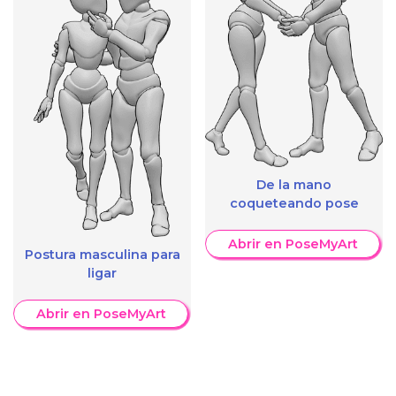
De la mano
coqueteando pose
Abrir en PoseMyArt
Postura masculina para
ligar
Abrir en PoseMyArt