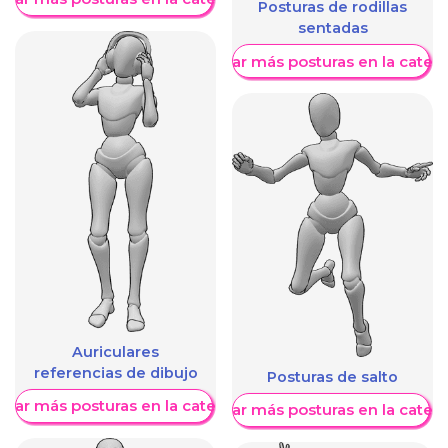
Posturas de rodillas
sentadas
Mostrar más posturas en la categ
Auriculares
referencias de dibujo
Posturas de salto
trar más posturas en la categoría
Mostrar más posturas en la categ