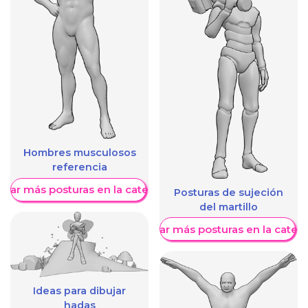
Hombres musculosos
referencia
trar más posturas en la categoría
Posturas de sujeción
del martillo
Mostrar más posturas en la categ
Ideas para dibujar
hadas