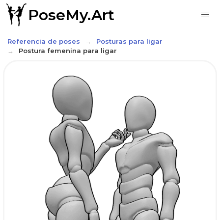
PoseMy.Art
Referencia de poses
Posturas para ligar
Postura femenina para ligar