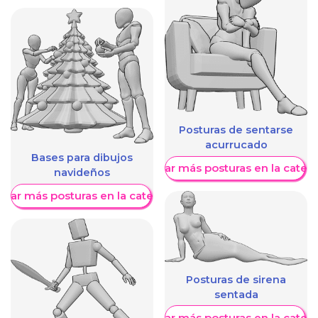
Posturas de sentarse
acurrucado
Bases para dibujos
Mostrar más posturas en la categ
navideños
trar más posturas en la categoría
Posturas de sirena
sentada
Mostrar más posturas en la categ