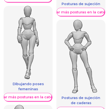
Posturas de sujeción
Mostrar más posturas en la categ
Dibujando poses
femeninas
trar más posturas en la categoría
Posturas de sujeción
de caderas