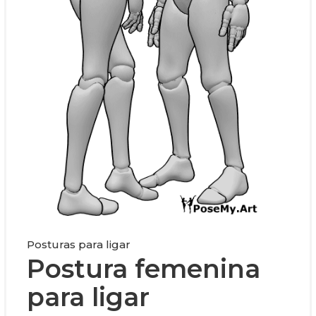
Posturas para ligar
Postura femenina
para ligar