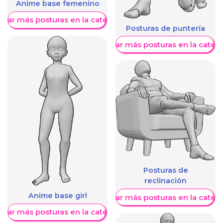
Anime base femenino
trar más posturas en la categoría
Posturas de puntería
Mostrar más posturas en la categ
Posturas de
reclinación
Anime base girl
Mostrar más posturas en la categ
trar más posturas en la categoría