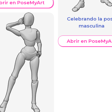
brir en PoseMyArt
Celebrando la po
masculina
Abrir en PoseMyA