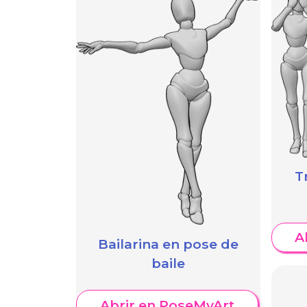
T
A
Bailarina en pose de
baile
Abrir en PoseMyArt