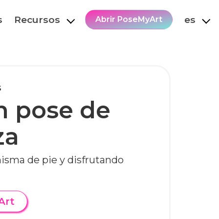
s
Recursos
es
Abrir PoseMyArt
s
n pose de
za
misma de pie y disfrutando
Art