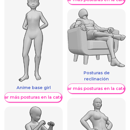
Posturas de
reclinación
Anime base girl
Mostrar más posturas en la categ
trar más posturas en la categoría