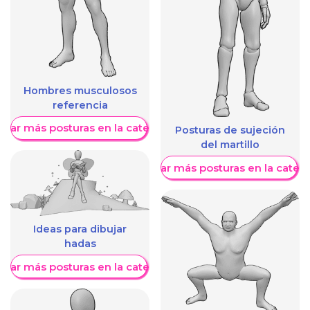
Hombres musculosos
referencia
trar más posturas en la categoría
Posturas de sujeción
del martillo
Mostrar más posturas en la categ
Ideas para dibujar
hadas
trar más posturas en la categoría