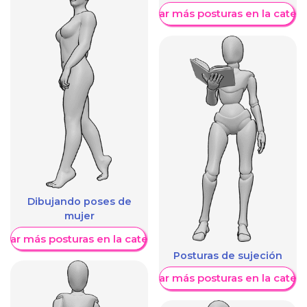
Mostrar más posturas en la categ
Dibujando poses de
mujer
trar más posturas en la categoría
Posturas de sujeción
Mostrar más posturas en la categ