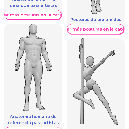
desnuda para artistas
trar más posturas en la categoría
Posturas de pie tímidas
Mostrar más posturas en la categ
Anatomía humana de
referencia para artistas