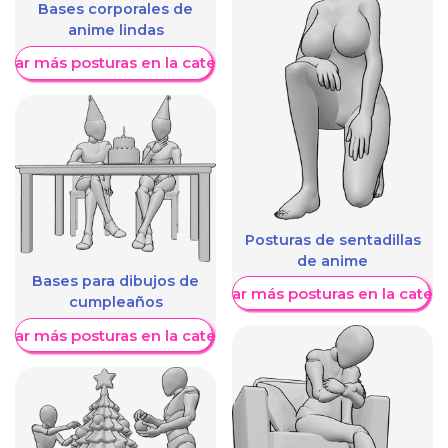
Bases corporales de
anime lindas
trar más posturas en la categoría
Posturas de sentadillas
de anime
Bases para dibujos de
Mostrar más posturas en la categ
cumpleaños
trar más posturas en la categoría