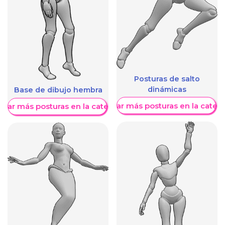
Posturas de salto
dinámicas
Base de dibujo hembra
Mostrar más posturas en la categ
trar más posturas en la categoría