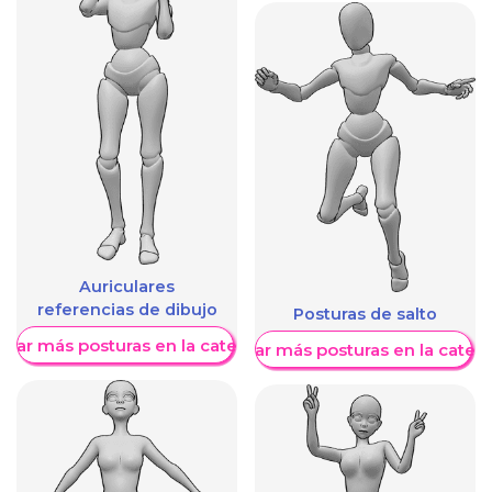
Auriculares
referencias de dibujo
Posturas de salto
trar más posturas en la categoría
Mostrar más posturas en la categ