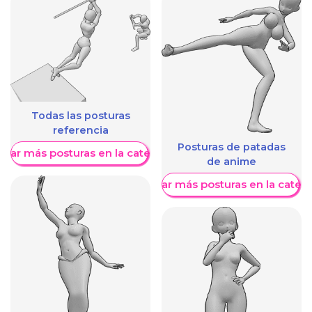
Todas las posturas
referencia
Posturas de patadas
trar más posturas en la categoría
de anime
Mostrar más posturas en la categ