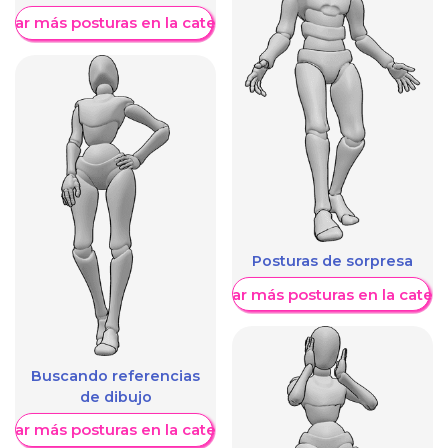
trar más posturas en la categoría
Posturas de sorpresa
Mostrar más posturas en la categ
Buscando referencias
de dibujo
trar más posturas en la categoría