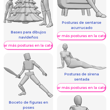
Posturas de sentarse
acurrucado
Bases para dibujos
Mostrar más posturas en la categ
navideños
trar más posturas en la categoría
Posturas de sirena
sentada
Mostrar más posturas en la categ
Boceto de figuras en
poses