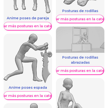
Posturas de rodillas
Anime poses de pareja
Mostrar más posturas en la categ
trar más posturas en la categoría
Posturas de rodillas
abrazadas
Mostrar más posturas en la categ
Anime poses espada
trar más posturas en la categoría