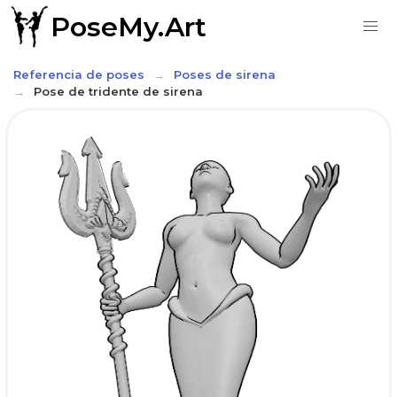
PoseMy.Art
Referencia de poses
Poses de sirena
Pose de tridente de sirena