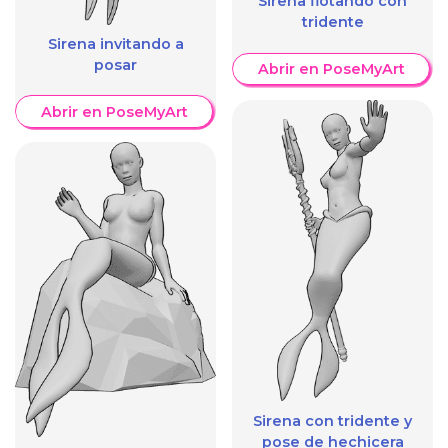
Sirena flotando con
tridente
Sirena invitando a
posar
Abrir en PoseMyArt
Abrir en PoseMyArt
Sirena con tridente y
pose de hechicera