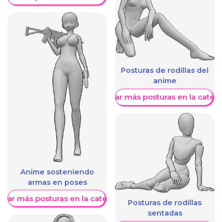
Posturas de rodillas del
anime
Mostrar más posturas en la categ
Anime sosteniendo
armas en poses
trar más posturas en la categoría
Posturas de rodillas
sentadas