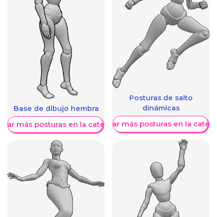
Posturas de salto
dinámicas
Base de dibujo hembra
Mostrar más posturas en la categ
trar más posturas en la categoría