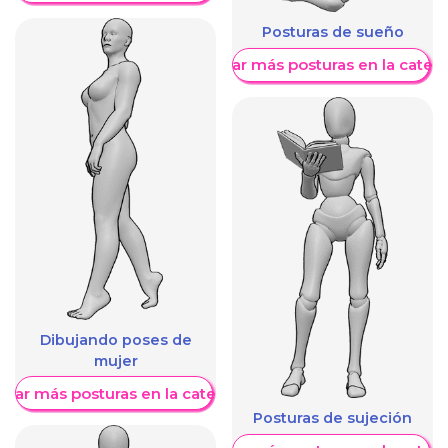
Posturas de sueño
Mostrar más posturas en la categ
Dibujando poses de
mujer
trar más posturas en la categoría
Posturas de sujeción