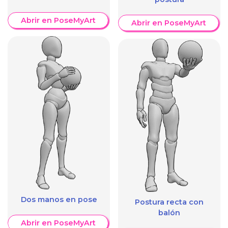
Abrir en PoseMyArt
Abrir en PoseMyArt
Dos manos en pose
Postura recta con
balón
Abrir en PoseMyArt