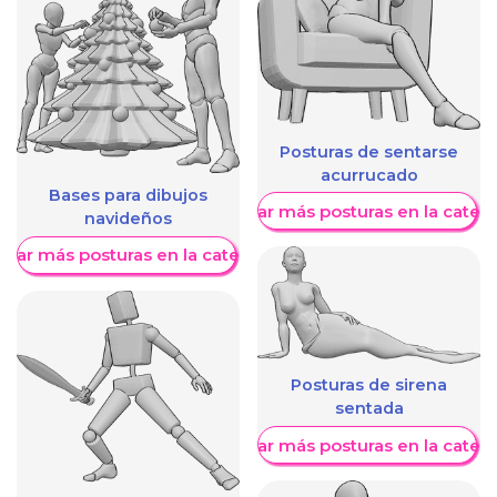
Posturas de sentarse
acurrucado
Bases para dibujos
Mostrar más posturas en la categ
navideños
trar más posturas en la categoría
Posturas de sirena
sentada
Mostrar más posturas en la categ