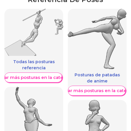
Todas las posturas
referencia
Posturas de patadas
trar más posturas en la categoría
de anime
Mostrar más posturas en la categ