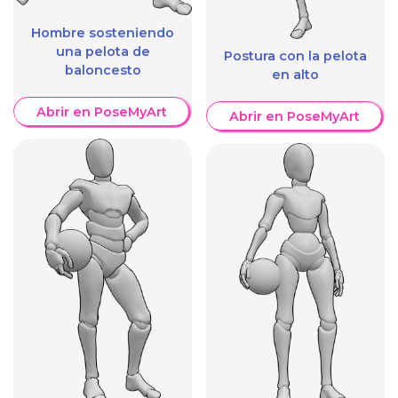
Hombre sosteniendo
una pelota de
Postura con la pelota
baloncesto
en alto
Abrir en PoseMyArt
Abrir en PoseMyArt