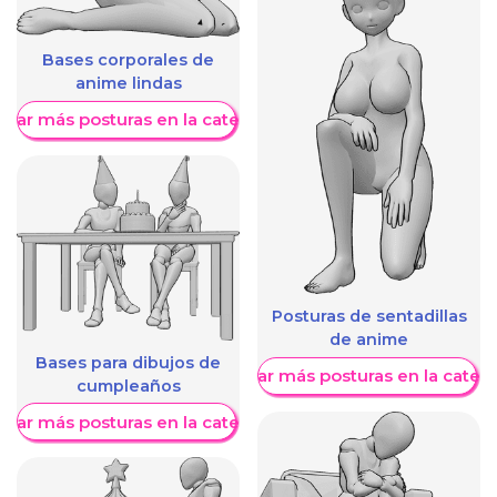
Bases corporales de
anime lindas
trar más posturas en la categoría
Posturas de sentadillas
de anime
Bases para dibujos de
Mostrar más posturas en la categ
cumpleaños
trar más posturas en la categoría