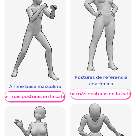
Posturas de referencia
anatómica
Anime base masculino
Mostrar más posturas en la categ
trar más posturas en la categoría