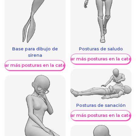
Base para dibujo de
Posturas de saludo
sirena
Mostrar más posturas en la categ
trar más posturas en la categoría
Posturas de sanación
Mostrar más posturas en la categ