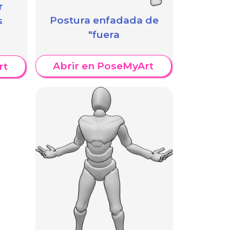
r
Postura enfadada de
s
"fuera
Abrir en PoseMyArt
rt