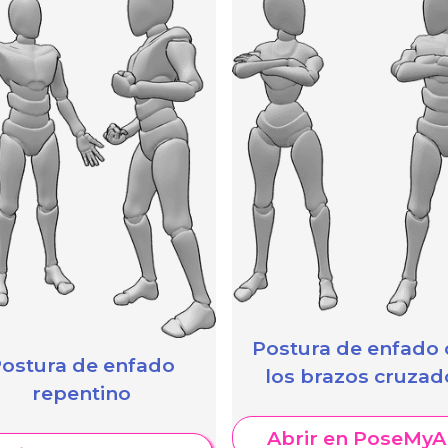
Postura de enfado
ostura de enfado
los brazos cruzad
repentino
Abrir en PoseMyA