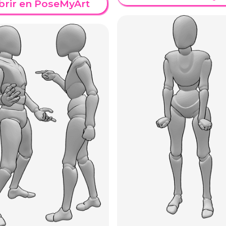
brir en PoseMyArt