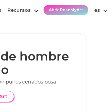
s
Recursos
es
Abrir PoseMyArt
 de hombre
do
n puños cerrados posa
Art