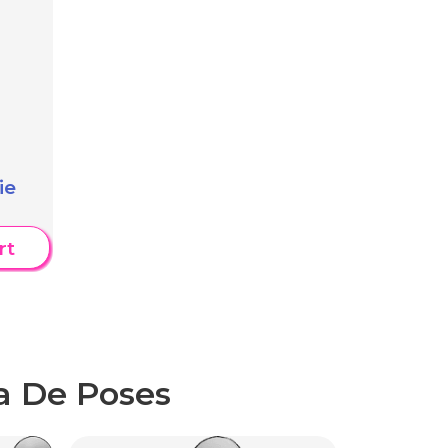
ie
rt
a De Poses