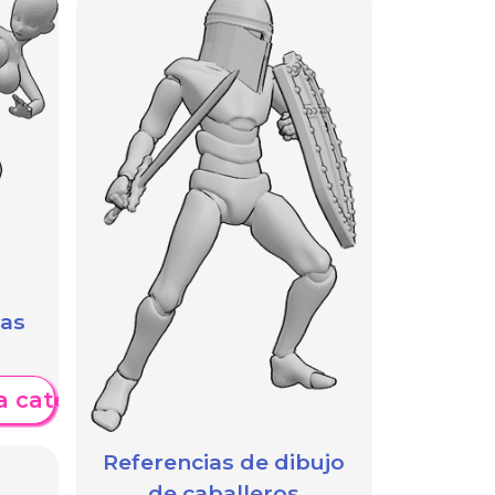
das
a categoría
Referencias de dibujo
de caballeros