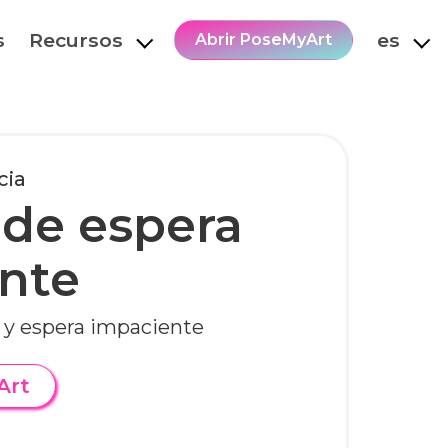
s
Recursos
es
Abrir PoseMyArt
cia
 de espera
nte
e y espera impaciente
Art