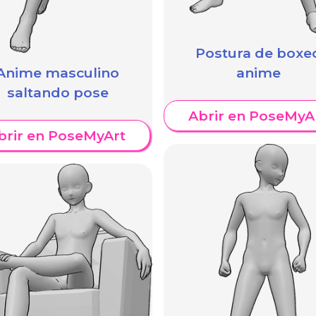
Postura de boxe
Anime masculino
anime
saltando pose
Abrir en PoseMyA
brir en PoseMyArt