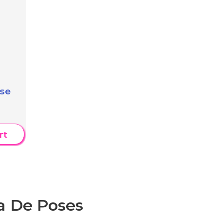
se
rt
a De Poses