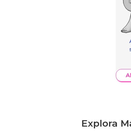
A
Explora M