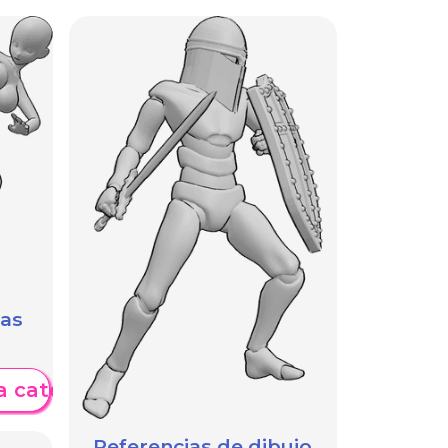
das
a categoría
Referencias de dibujo