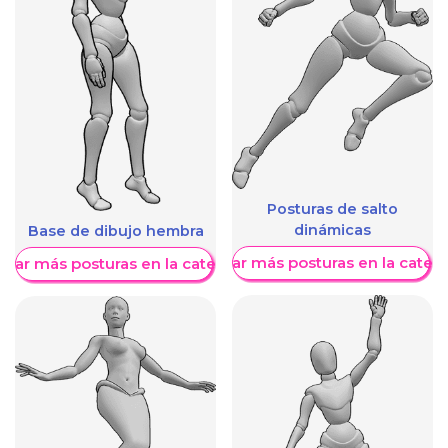
Posturas de salto
dinámicas
Base de dibujo hembra
Mostrar más posturas en la categ
trar más posturas en la categoría