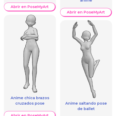
anime
Abrir en PoseMyArt
Abrir en PoseMyArt
Anime chica brazos
cruzados pose
Anime saltando pose
de ballet
Abrir en PoseMyArt