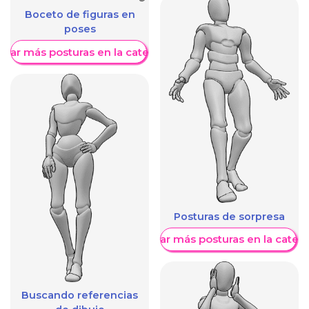
Boceto de figuras en
poses
trar más posturas en la categoría
Posturas de sorpresa
Mostrar más posturas en la categ
Buscando referencias