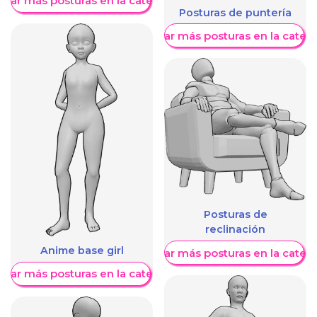
trar más posturas en la categoría
Posturas de puntería
Mostrar más posturas en la categ
Posturas de
reclinación
Anime base girl
Mostrar más posturas en la categ
trar más posturas en la categoría