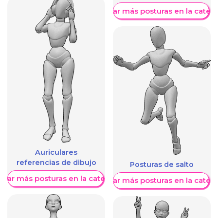
Mostrar más posturas en la categ
Auriculares
referencias de dibujo
Posturas de salto
trar más posturas en la categoría
Mostrar más posturas en la categ