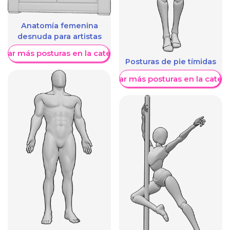
Anatomía femenina
desnuda para artistas
trar más posturas en la categoría
Posturas de pie tímidas
Mostrar más posturas en la categ