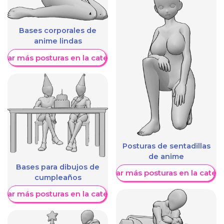
Bases corporales de
anime lindas
trar más posturas en la categoría
Posturas de sentadillas
de anime
Bases para dibujos de
Mostrar más posturas en la categ
cumpleaños
trar más posturas en la categoría