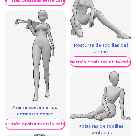
trar más posturas en la categoría
Posturas de rodillas del
anime
Mostrar más posturas en la categ
Anime sosteniendo
armas en poses
trar más posturas en la categoría
Posturas de rodillas
sentadas