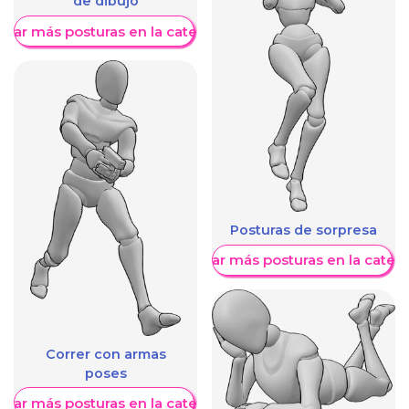
de dibujo
trar más posturas en la categoría
Posturas de sorpresa
Mostrar más posturas en la categ
Correr con armas
poses
trar más posturas en la categoría