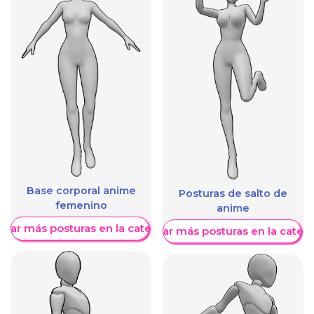
Base corporal anime
Posturas de salto de
femenino
anime
trar más posturas en la categoría
Mostrar más posturas en la categ