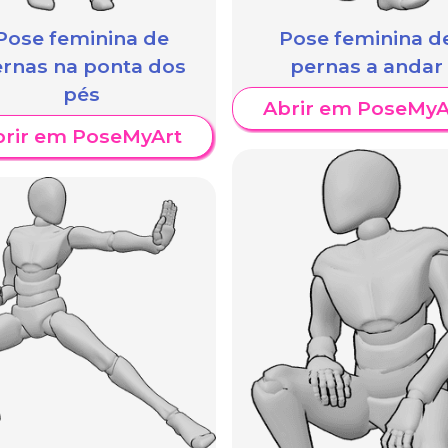
Pose feminina de
Pose feminina d
rnas na ponta dos
pernas a andar
pés
Abrir em PoseMyA
brir em PoseMyArt