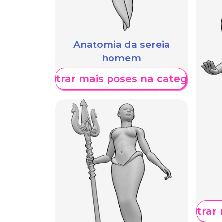
Anatomia da sereia
homem
Mostrar mais poses na categoria
Mostrar 