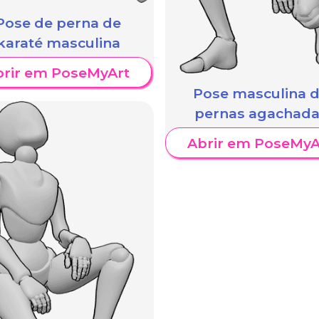
Pose de perna de
karaté masculina
brir em PoseMyArt
Pose masculina 
pernas agachad
Abrir em PoseMyA