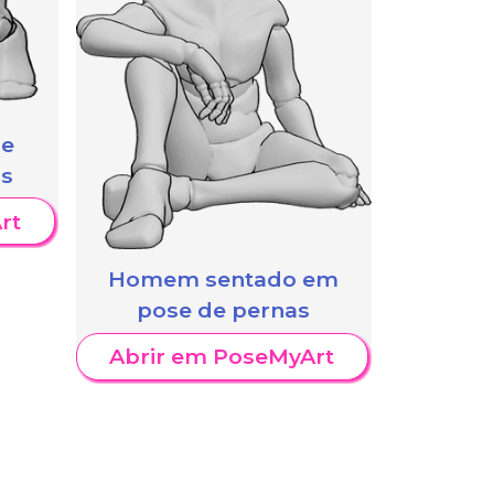
de
as
rt
Homem sentado em
pose de pernas
Abrir em PoseMyArt