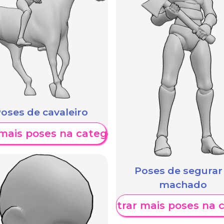
oses de cavaleiro
mais poses na categoria
Poses de segurar
machado
Mostrar mais poses na 