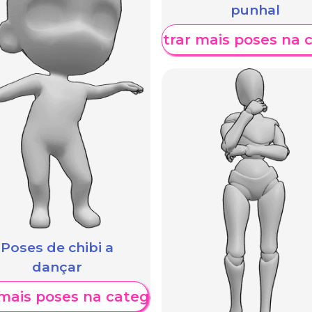
punhal
Mostrar mais poses na 
Poses de chibi a
dançar
mais poses na categoria