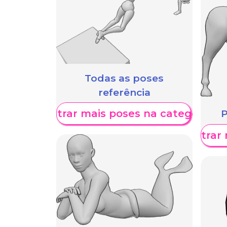
Todas as poses
referência
Mostrar mais poses na categoria
P
Mostrar 