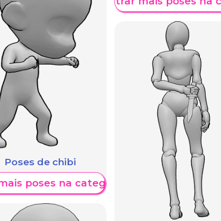
Mostrar mais poses na 
Poses de chibi
mais poses na categoria