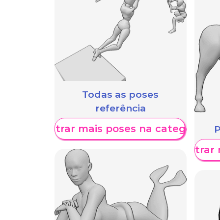
Todas as poses
referência
Mostrar mais poses na categoria
P
Mostrar 