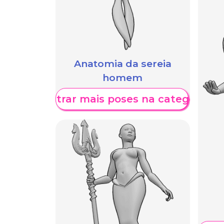
Anatomia da sereia
homem
Mostrar mais poses na categoria