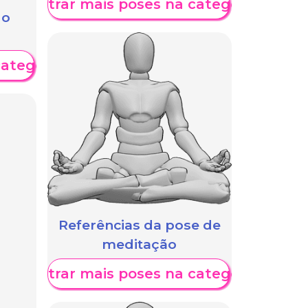
Mostrar mais poses na categoria
 o
categoria
Referências da pose de
meditação
Mostrar mais poses na categoria