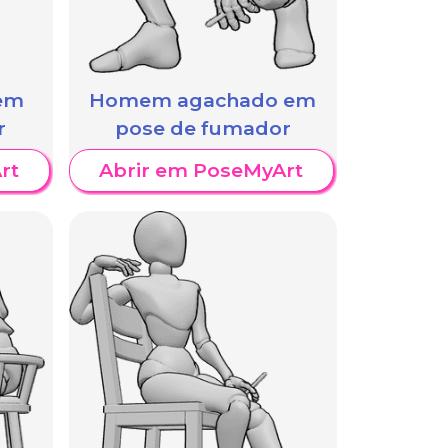
 em
Homem agachado em
r
pose de fumador
rt
Abrir em PoseMyArt