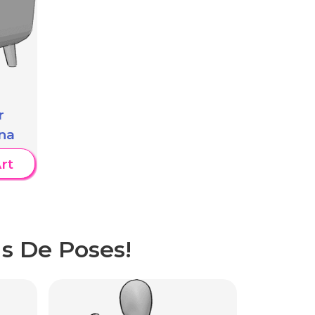
r
na
rt
s De Poses!