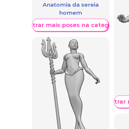
Anatomia da sereia
homem
Mostrar mais poses na categoria
Mostrar 