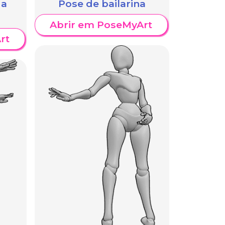
 a
Pose de bailarina
Abrir em PoseMyArt
rt