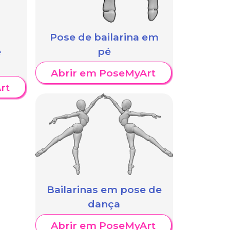
Pose de bailarina em
e
pé
Abrir em PoseMyArt
rt
Bailarinas em pose de
dança
Abrir em PoseMyArt