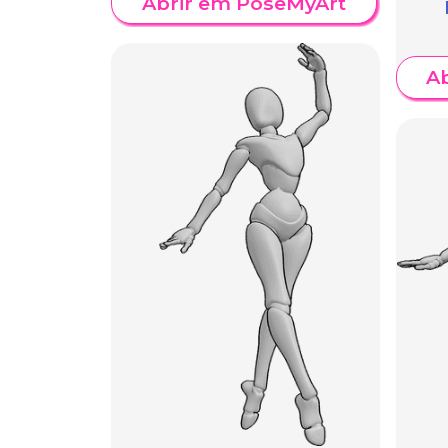
Abrir em PoseMyArt
A