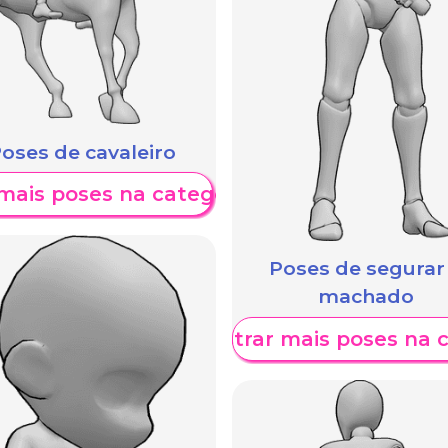
oses de cavaleiro
mais poses na categoria
Poses de segurar
machado
Mostrar mais poses na 