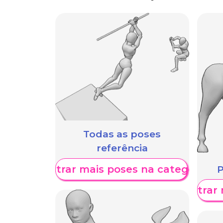
Todas as poses
referência
Mostrar mais poses na categoria
P
Mostrar 