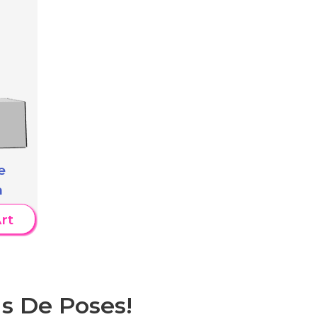
e
a
rt
s De Poses!