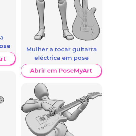
a
pose
Mulher a tocar guitarra
eléctrica em pose
rt
Abrir em PoseMyArt