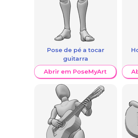
Pose de pé a tocar
H
guitarra
Abrir em PoseMyArt
A