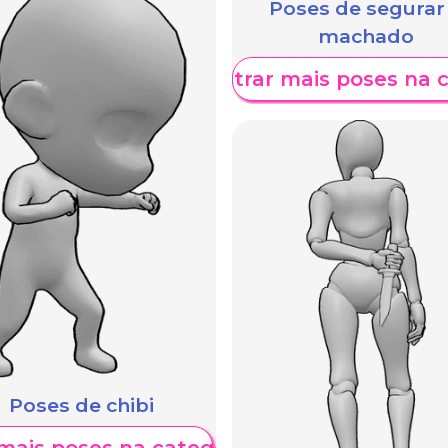
Poses de segurar
machado
Mostrar mais poses na 
Poses de chibi
mais poses na categoria