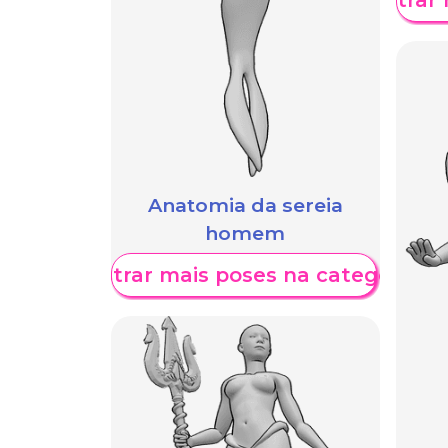
Anatomia da sereia
homem
Mostrar mais poses na categoria