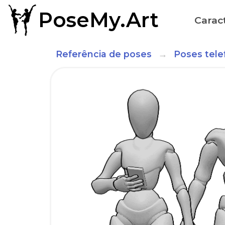
PoseMy.Art
Caract
Referência de poses
Poses tele