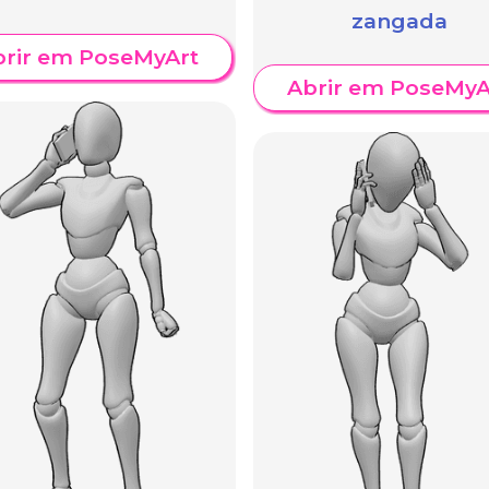
zangada
brir em PoseMyArt
Abrir em PoseMyA