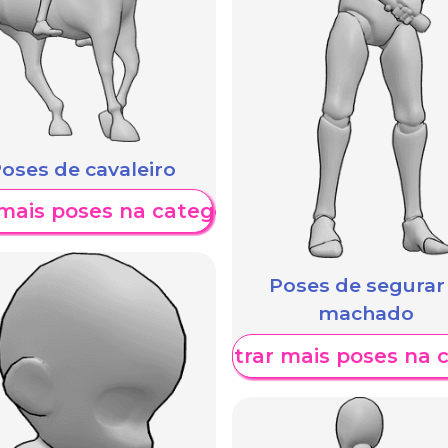
oses de cavaleiro
mais poses na categoria
Poses de segurar
machado
Mostrar mais poses na 