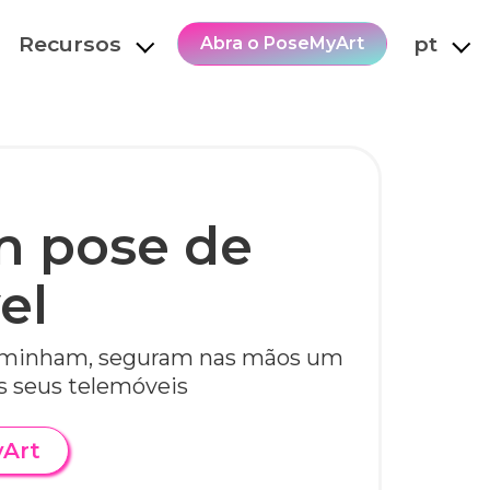
Recursos
pt
Abra o PoseMyArt
m pose de
el
minham, seguram nas mãos um
s seus telemóveis
yArt