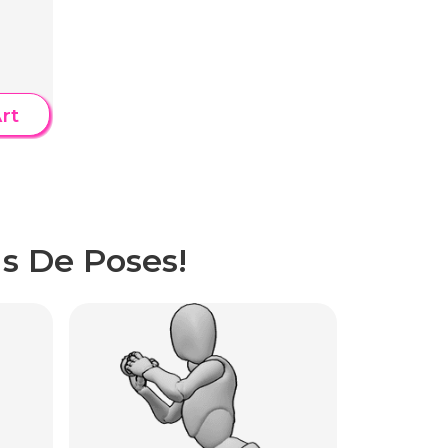
rt
s De Poses!