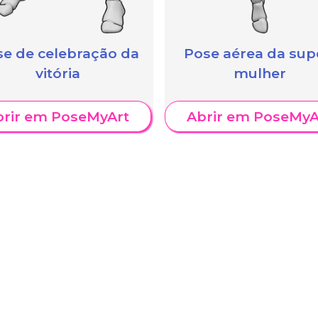
e de celebração da
Pose aérea da sup
vitória
mulher
brir em PoseMyArt
Abrir em PoseMyA