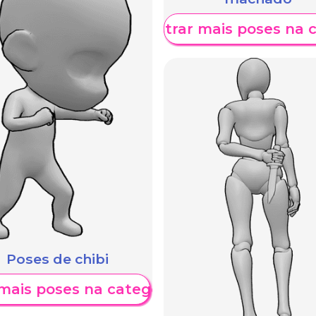
Mostrar mais poses na 
Poses de chibi
mais poses na categoria