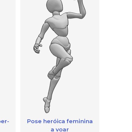
er-
Pose heróica feminina
a voar