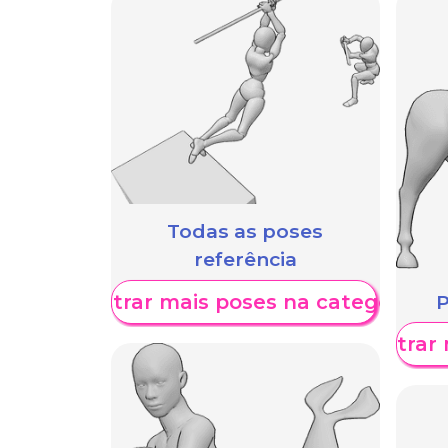
Todas as poses
referência
Mostrar mais poses na categoria
P
Mostrar 