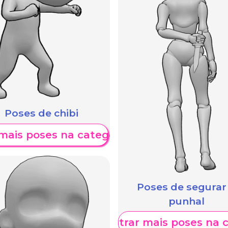
Poses de chibi
mais poses na categoria
Poses de segurar
punhal
Mostrar mais poses na 