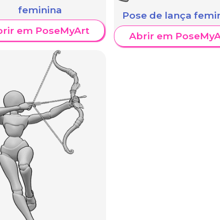
feminina
Pose de lança femi
brir em PoseMyArt
Abrir em PoseMyA