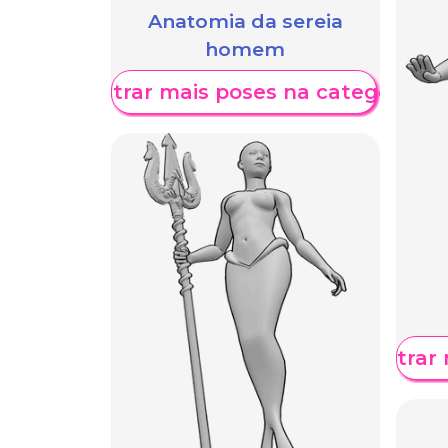
Anatomia da sereia
homem
Mostrar mais poses na categoria
Mostrar 