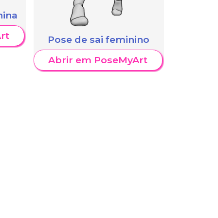
nina
rt
Pose de sai feminino
Abrir em PoseMyArt