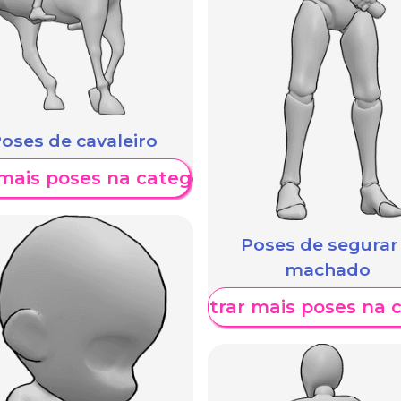
oses de cavaleiro
mais poses na categoria
Poses de segurar
machado
Mostrar mais poses na 