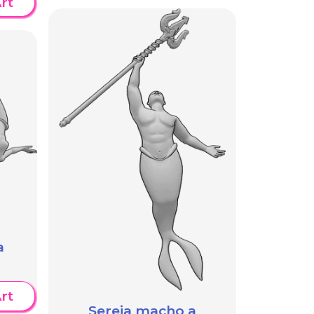
rt
a
rt
Sereia macho a