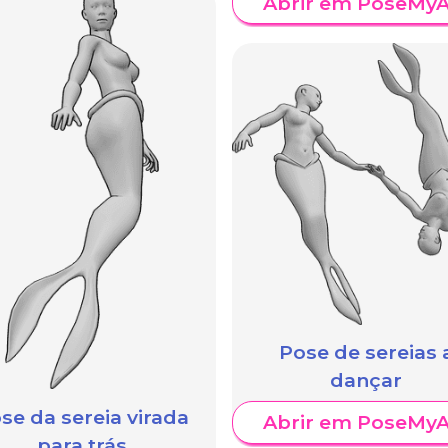
Abrir em PoseMyA
Pose de sereias 
dançar
se da sereia virada
Abrir em PoseMyA
para trás