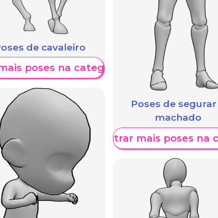
oses de cavaleiro
mais poses na categoria
Poses de segurar
machado
Mostrar mais poses na 