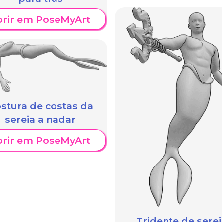
brir em PoseMyArt
stura de costas da
sereia a nadar
brir em PoseMyArt
Tridente de serei