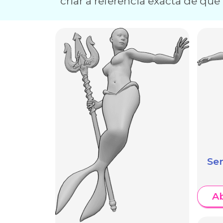
criar a referência exacta de que 
Ser
A