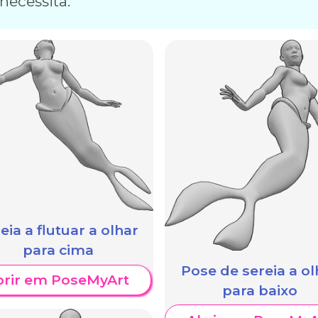
necessita.
eia a flutuar a olhar
para cima
Pose de sereia a ol
brir em PoseMyArt
para baixo