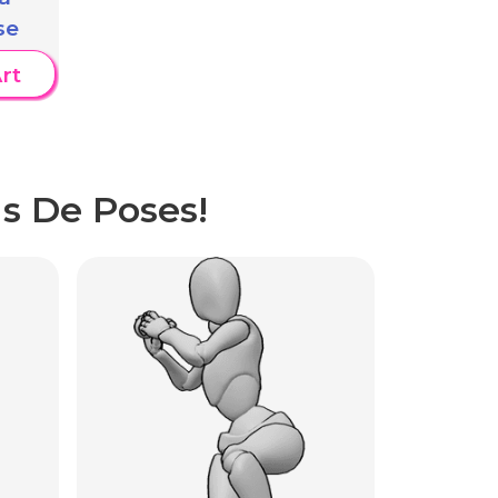
se
rt
s De Poses!