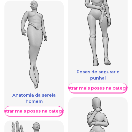
Poses de segurar o
punhal
Mostrar mais poses na categori
Anatomia da sereia
homem
ostrar mais poses na categoria