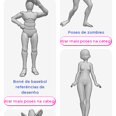
Poses de zombies
Mostrar mais poses na categori
Boné de basebol
referências de
desenho
ostrar mais poses na categoria