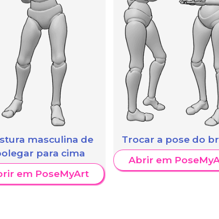
stura masculina de
Trocar a pose do b
polegar para cima
Abrir em PoseMyA
brir em PoseMyArt