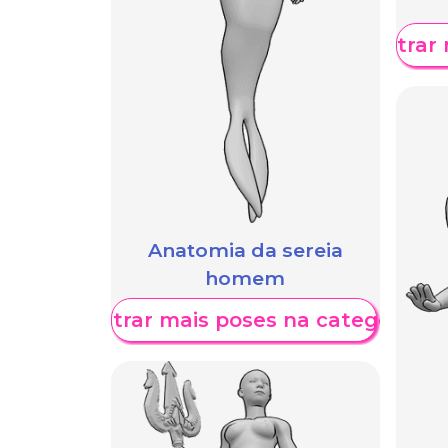
Mostrar 
Anatomia da sereia
homem
Mostrar mais poses na categoria