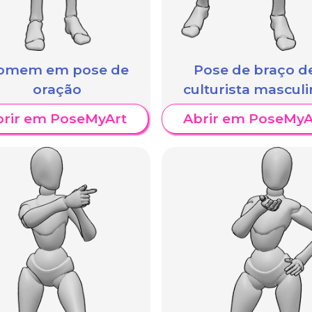
omem em pose de
Pose de braço d
oração
culturista mascul
brir em PoseMyArt
Abrir em PoseMyA