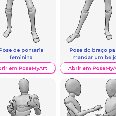
Pose de pontaria
Pose do braço pa
feminina
mandar um beij
brir em PoseMyArt
Abrir em PoseMyA