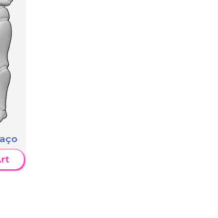
raço
rt