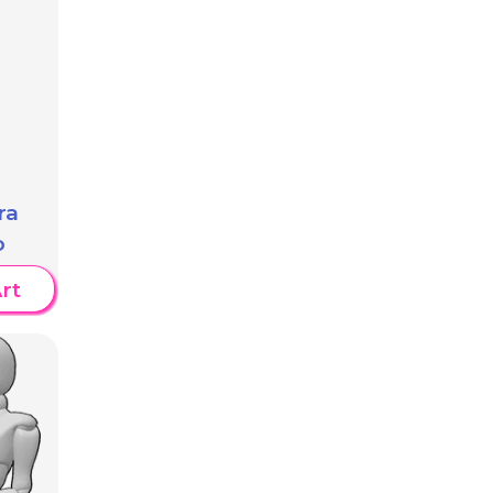
ra
o
rt