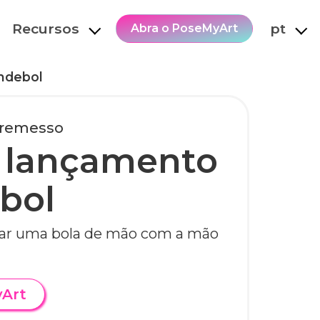
Recursos
pt
Abra o PoseMyArt
ndebol
rremesso
 lançamento
bol
çar uma bola de mão com a mão
yArt