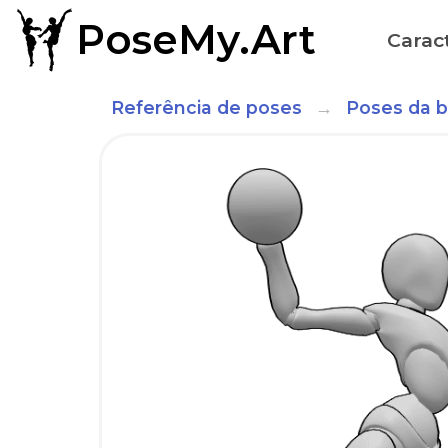
PoseMy.Art
Caract
Referência de poses
Poses da b