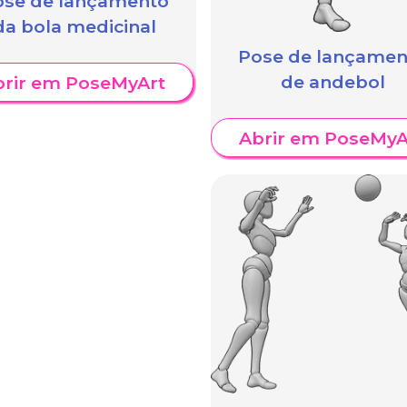
ose de lançamento
da bola medicinal
Pose de lançamen
de andebol
brir em PoseMyArt
Abrir em PoseMyA