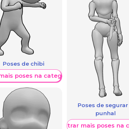
Poses de chibi
mais poses na categoria
Poses de segurar
punhal
Mostrar mais poses na 