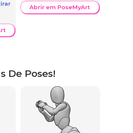
irar
Abrir em PoseMyArt
rt
s De Poses!