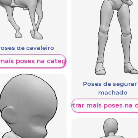
oses de cavaleiro
mais poses na categoria
Poses de segurar
machado
Mostrar mais poses na 