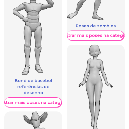
Poses de zombies
Mostrar mais poses na categori
Boné de basebol
referências de
desenho
ostrar mais poses na categoria