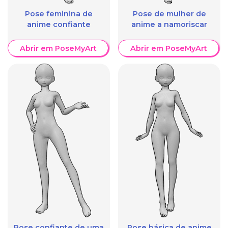
Pose feminina de
Pose de mulher de
anime confiante
anime a namoriscar
Abrir em PoseMyArt
Abrir em PoseMyArt
Pose confiante de uma
Pose básica de anime