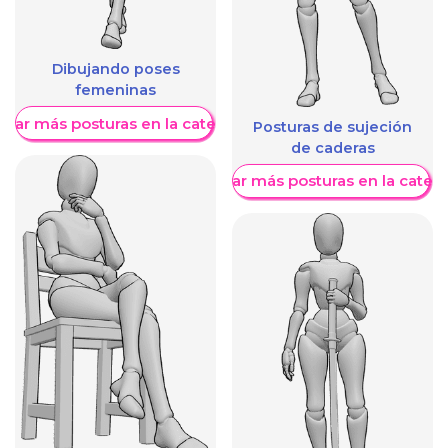
Dibujando poses
femeninas
trar más posturas en la categoría
Posturas de sujeción
de caderas
Mostrar más posturas en la categ