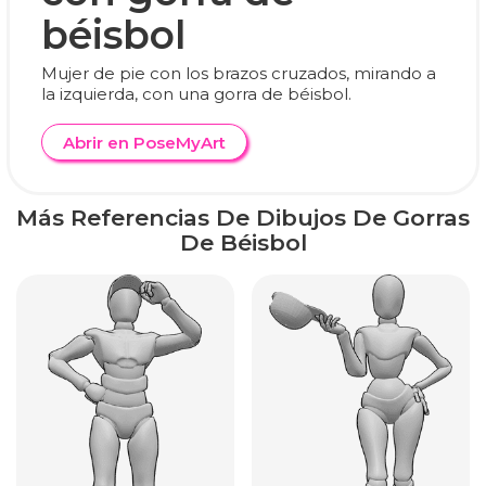
béisbol
Mujer de pie con los brazos cruzados, mirando a
la izquierda, con una gorra de béisbol.
Abrir en PoseMyArt
Más Referencias De Dibujos De Gorras
De Béisbol