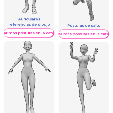
Auriculares
referencias de dibujo
Posturas de salto
trar más posturas en la categoría
Mostrar más posturas en la categ