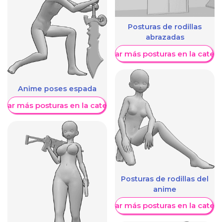
Posturas de rodillas
abrazadas
Mostrar más posturas en la categ
Anime poses espada
trar más posturas en la categoría
Posturas de rodillas del
anime
Mostrar más posturas en la categ