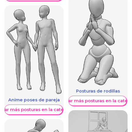
Posturas de rodillas
Anime poses de pareja
Mostrar más posturas en la categ
trar más posturas en la categoría