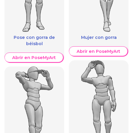
Pose con gorra de
Mujer con gorra
béisbol
Abrir en PoseMyArt
Abrir en PoseMyArt