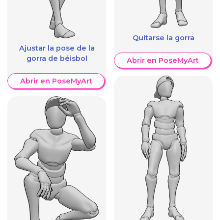
Quitarse la gorra
Ajustar la pose de la
gorra de béisbol
Abrir en PoseMyArt
Abrir en PoseMyArt