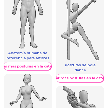
Anatomía humana de
referencia para artistas
Posturas de pole
trar más posturas en la categoría
dance
Mostrar más posturas en la categ