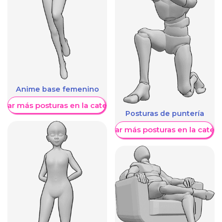
Anime base femenino
trar más posturas en la categoría
Posturas de puntería
Mostrar más posturas en la categ