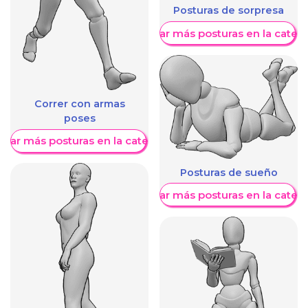
Posturas de sorpresa
Mostrar más posturas en la categ
Correr con armas
poses
trar más posturas en la categoría
Posturas de sueño
Mostrar más posturas en la categ