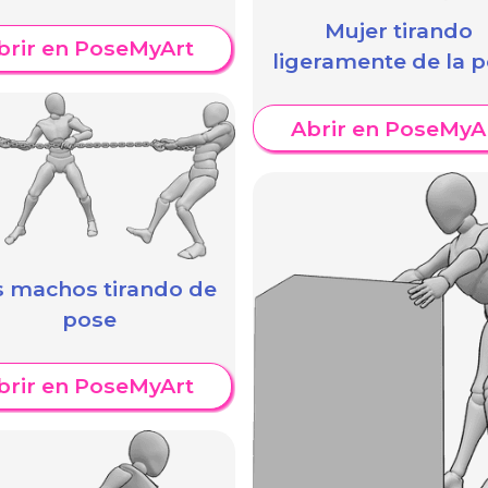
Mujer tirando
brir en PoseMyArt
ligeramente de la 
Abrir en PoseMyA
 machos tirando de
pose
brir en PoseMyArt