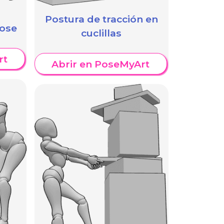
Postura de tracción en
pose
cuclillas
rt
Abrir en PoseMyArt