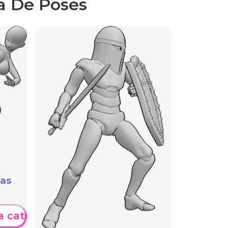
a De Poses
das
a categoría