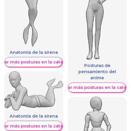
Anatomía de la sirena
trar más posturas en la categoría
Posturas de
pensamiento del
anime
Mostrar más posturas en la categ
Anatomía de la sirena
trar más posturas en la categoría