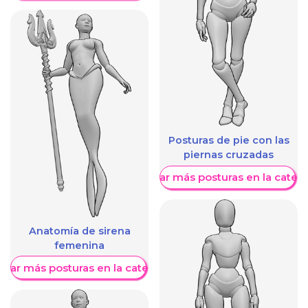
Posturas de pie con las
piernas cruzadas
Mostrar más posturas en la categ
Anatomía de sirena
femenina
trar más posturas en la categoría