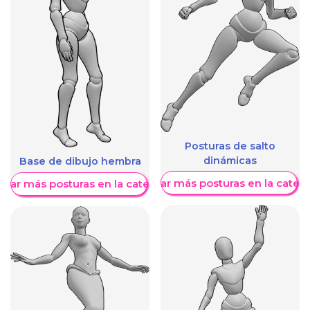
Posturas de salto
dinámicas
Base de dibujo hembra
Mostrar más posturas en la categ
trar más posturas en la categoría