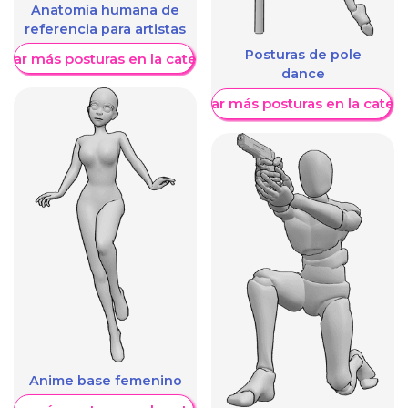
Anatomía humana de
referencia para artistas
Posturas de pole
trar más posturas en la categoría
dance
Mostrar más posturas en la categ
Anime base femenino