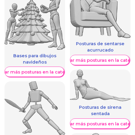
Posturas de sentarse
acurrucado
Bases para dibujos
Mostrar más posturas en la categ
navideños
trar más posturas en la categoría
Posturas de sirena
sentada
Mostrar más posturas en la categ