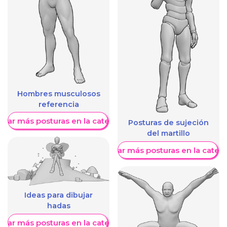
Hombres musculosos
referencia
trar más posturas en la categoría
Posturas de sujeción
del martillo
Mostrar más posturas en la categ
Ideas para dibujar
hadas
trar más posturas en la categoría