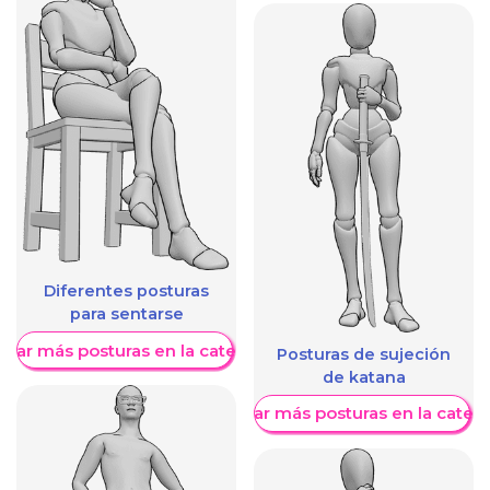
Diferentes posturas
para sentarse
trar más posturas en la categoría
Posturas de sujeción
de katana
Mostrar más posturas en la categ