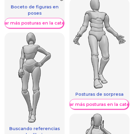
Boceto de figuras en
poses
trar más posturas en la categoría
Posturas de sorpresa
Mostrar más posturas en la categ
Buscando referencias