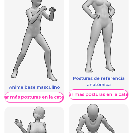
Posturas de referencia
anatómica
Anime base masculino
Mostrar más posturas en la categ
trar más posturas en la categoría